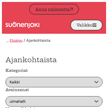
Siirry sisältöön
Anna palautetta
Valikko
Avaa
Etusivu
Etusivu
Ajankohtaista
Ajankohtaista
Kategoriat
Avainsanat