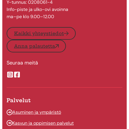
Y-tunnus: 0208061-4
Info-piste ja ulko-ovi avoinna
ma–pe klo 9.00–12.00
Kaikki yhteystiedot
Anna palautetta
Seuraa meitä
Suonenjoen kaupungin Instragram
Suonenjoen kaupungin Facebook
Palvelut
Asuminen ja ympäristö
Kasvun ja oppimisen palvelut