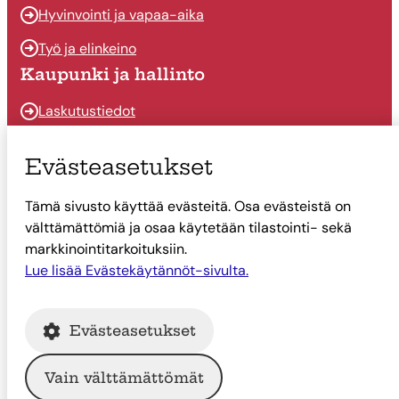
Hyvinvointi ja vapaa-aika
Työ ja elinkeino
Kaupunki ja hallinto
Laskutustiedot
Osallistu ja vaikuta
Evästeasetukset
Päätöksenteko
Tämä sivusto käyttää evästeitä. Osa evästeistä on
Talous
välttämättömiä ja osaa käytetään tilastointi- sekä
Yhteystiedot
markkinointitarkoituksiin.
Tietoa Suonenjoesta
Lue lisää Evästekäytännöt-sivulta.
Asiointi
Evästeasetukset
Tietoa Suonenjoesta
Vain välttämättömät