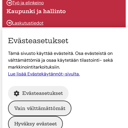
Työ ja elinkeino
Kaupunki ja hallinto
Laskutustiedot
Osallistu ja vaikuta
Evästeasetukset
Päätöksenteko
Tämä sivusto käyttää evästeitä. Osa evästeistä on
Talous
välttämättömiä ja osaa käytetään tilastointi- sekä
Yhteystiedot
markkinointitarkoituksiin.
Lue lisää Evästekäytännöt-sivulta.
Tietoa Suonenjoesta
Asiointi
Evästeasetukset
Tietoa Suonenjoesta
Vain välttämättömät
© Suonenjoen kaupunki
Hyväksy evästeet
Intranet
Tietosuoja
Saavutettavuus