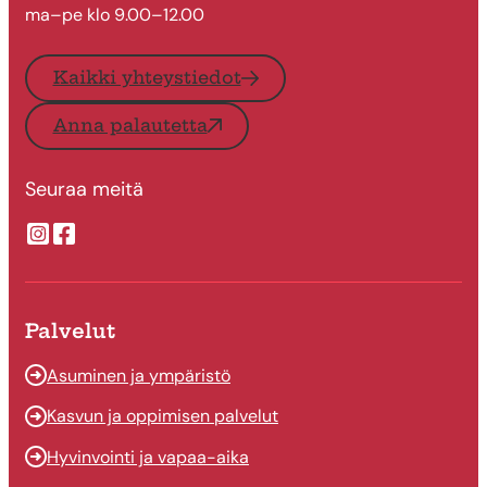
ma–pe klo 9.00–12.00
Kaikki yhteystiedot
Anna palautetta
Seuraa meitä
Suonenjoen kaupungin Instragram
Suonenjoen kaupungin Facebook
Palvelut
Asuminen ja ympäristö
Kasvun ja oppimisen palvelut
Hyvinvointi ja vapaa-aika