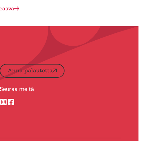
raava
Anna palautetta
Seuraa meitä
Suonenjoen kaupungin Instragram
Suonenjoen kaupungin Facebook