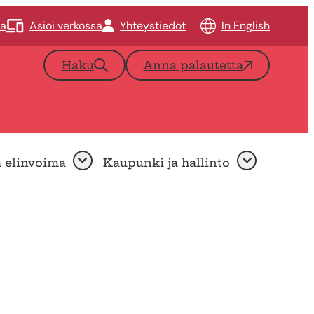
ta
Asioi verkossa
Yhteystiedot
In English
Haku
Anna palautetta
a elinvoima
Kaupunki ja hallinto
Avaa
Avaa