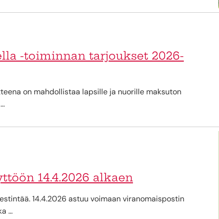
lla -toiminnan tarjoukset 2026-
teena on mahdollistaa lapsille ja nuorille maksuton
 …
äyttöön 14.4.2026 alkaen
viestintää. 14.4.2026 astuu voimaan viranomaispostin
ka …