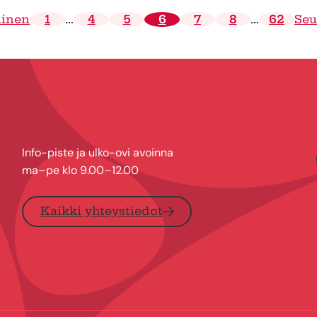
linen
1
…
4
5
6
7
8
…
62
Seu
Info-piste ja ulko-ovi avoinna
ma–pe klo 9.00–12.00
Kaikki yhteystiedot