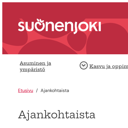
Siirry sisältöön
Etusivu
Asuminen ja
Kasvu ja oppi
Avaa
ympäristö
Etusivu
Ajankohtaista
Ajankohtaista