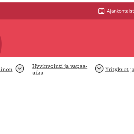
Ajankohtais
Hyvinvointi ja vapaa-
minen
Yritykset j
Avaa
Avaa
aika