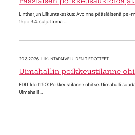
Pääsiäisen poikkeusaukioloajat
Lintharjun Liikuntakeskus: Avoinna pääsiäisenä pe-ma 
15pe 3.4. suljettuma …
20.3.2026
LIIKUNTAPALVELUIDEN TIEDOTTEET
Uimahallin poikkeustilanne ohi
EDIT klo 11:50: Poikkeustilanne ohitse. Uimahalli saad
Uimahalli …