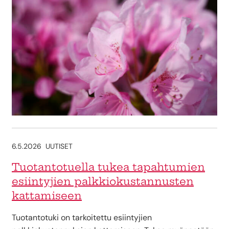
6.5.2026
UUTISET
Tuotantotuella tukea tapahtumien
esiintyjien palkkiokustannusten
kattamiseen
Tuotantotuki on tarkoitettu esiintyjien