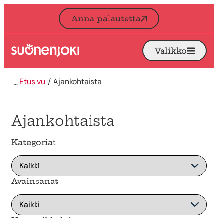
Siirry sisältöön
Anna palautetta
Valikko
Avaa
Etusivu
Etusivu
Ajankohtaista
Ajankohtaista
Kategoriat
Avainsanat