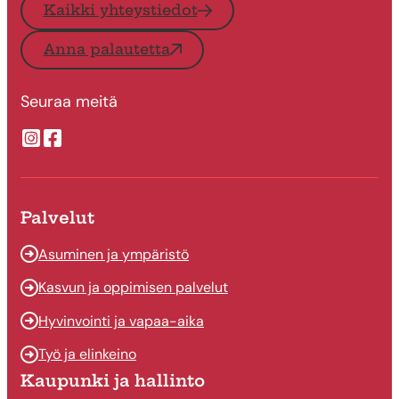
Kaikki yhteystiedot
Anna palautetta
Seuraa meitä
Suonenjoen kaupungin Instragram
Suonenjoen kaupungin Facebook
Palvelut
Asuminen ja ympäristö
Kasvun ja oppimisen palvelut
Hyvinvointi ja vapaa-aika
Työ ja elinkeino
Kaupunki ja hallinto