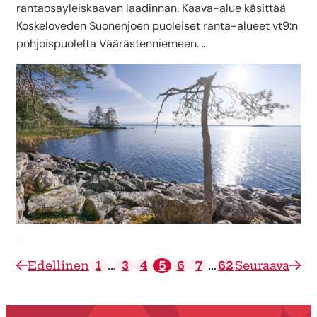
rantaosayleiskaavan laadinnan. Kaava-alue käsittää
Koskeloveden Suonenjoen puoleiset ranta-alueet vt9:n
pohjoispuolelta Väärästenniemeen. …
Edellinen
1
…
3
4
5
6
7
…
62
Seuraava