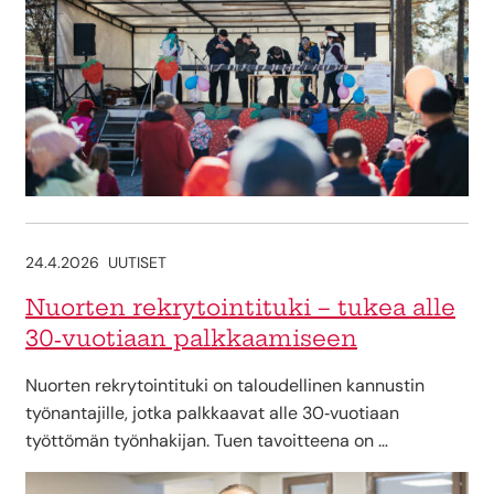
24.4.2026
UUTISET
Nuorten rekrytointituki – tukea alle
30‑vuotiaan palkkaamiseen
Nuorten rekrytointituki on taloudellinen kannustin
työnantajille, jotka palkkaavat alle 30‑vuotiaan
työttömän työnhakijan. Tuen tavoitteena on …