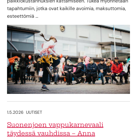
palkkiokustannuksien kattamiseen. Tukea myönnetään
tapahtumiin, jotka ovat kaikille avoimia, maksuttomia,
esteettömiä …
1.5.2026
UUTISET
Suonenjoen vappukarnevaali
täydessä vauhdissa – Anna