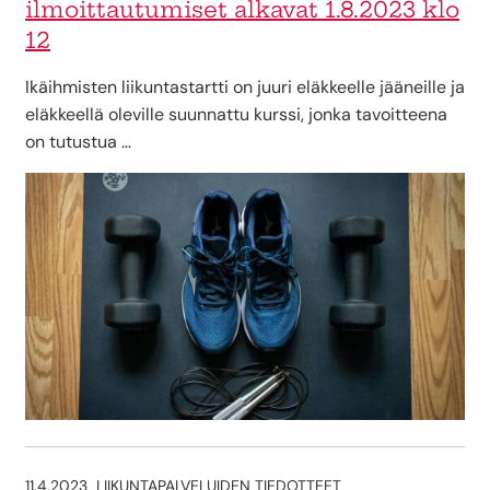
ilmoittautumiset alkavat 1.8.2023 klo
12
Ikäihmisten liikuntastartti on juuri eläkkeelle jääneille ja
eläkkeellä oleville suunnattu kurssi, jonka tavoitteena
on tutustua …
11.4.2023
LIIKUNTAPALVELUIDEN TIEDOTTEET