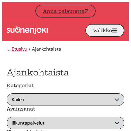
Siirry sisältöön
Anna palautetta
Valikko
Avaa
Etusivu
Etusivu
Ajankohtaista
Ajankohtaista
Kategoriat
Avainsanat