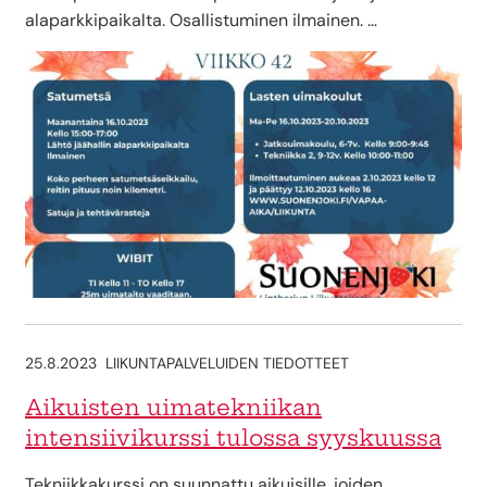
alaparkkipaikalta. Osallistuminen ilmainen. …
25.8.2023
LIIKUNTAPALVELUIDEN TIEDOTTEET
Aikuisten uimatekniikan
intensiivikurssi tulossa syyskuussa
Tekniikkakurssi on suunnattu aikuisille, joiden