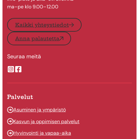
ma–pe klo 9.00–12.00
Kaikki yhteystiedot
Anna palautetta
Seuraa meitä
Suonenjoen kaupungin Instragram
Suonenjoen kaupungin Facebook
Palvelut
Asuminen ja ympäristö
Kasvun ja oppimisen palvelut
Hyvinvointi ja vapaa-aika