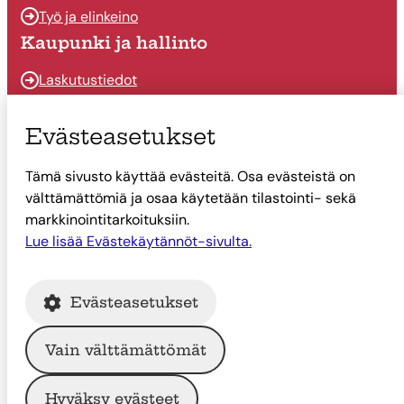
Työ ja elinkeino
Kaupunki ja hallinto
Laskutustiedot
Osallistu ja vaikuta
Evästeasetukset
Päätöksenteko
Tämä sivusto käyttää evästeitä. Osa evästeistä on
Talous
välttämättömiä ja osaa käytetään tilastointi- sekä
Yhteystiedot
markkinointitarkoituksiin.
Tietoa Suonenjoesta
Lue lisää Evästekäytännöt-sivulta.
Asiointi
Evästeasetukset
Tietoa Suonenjoesta
Vain välttämättömät
© Suonenjoen kaupunki
Hyväksy evästeet
Intranet
Tietosuoja
Saavutettavuus