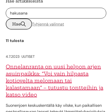
Hae artikkeleista
Hae
Tyhjennä valinnat
11 tulosta
4.7.2023
UUTISET
Onnelanranta on uusi helpon arjen
asuinpaikka: ”Voi vain hilpasta
kotiovelta melomaan tai
kalastamaan” – tutustu tontteihin ja
katso video
Suonenjoen keskuskentällä käy vilske, kun paikallisen
pesäpalloseuran lapset tekevät lämmittelyharjoituksia.