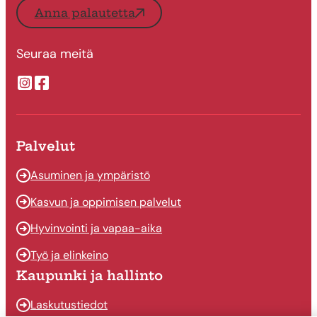
Anna palautetta
Seuraa meitä
Suonenjoen kaupungin Instragram
Suonenjoen kaupungin Facebook
Palvelut
Asuminen ja ympäristö
Kasvun ja oppimisen palvelut
Hyvinvointi ja vapaa-aika
Työ ja elinkeino
Kaupunki ja hallinto
Laskutustiedot