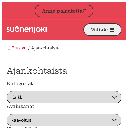
Siirry sisältöön
Anna palautetta
Valikko
Avaa
Etusivu
Etusivu
Ajankohtaista
Ajankohtaista
Kategoriat
Avainsanat