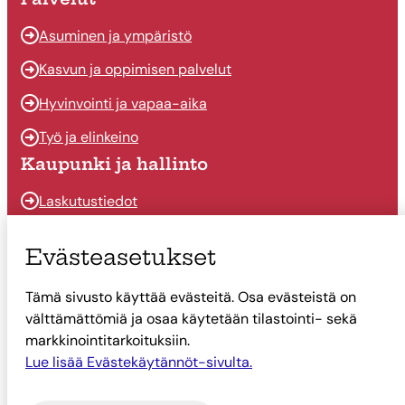
Asuminen ja ympäristö
Kasvun ja oppimisen palvelut
Hyvinvointi ja vapaa-aika
Työ ja elinkeino
Kaupunki ja hallinto
Laskutustiedot
Osallistu ja vaikuta
Evästeasetukset
Päätöksenteko
Tämä sivusto käyttää evästeitä. Osa evästeistä on
Talous
välttämättömiä ja osaa käytetään tilastointi- sekä
Yhteystiedot
markkinointitarkoituksiin.
Lue lisää Evästekäytännöt-sivulta.
Tietoa Suonenjoesta
Asiointi