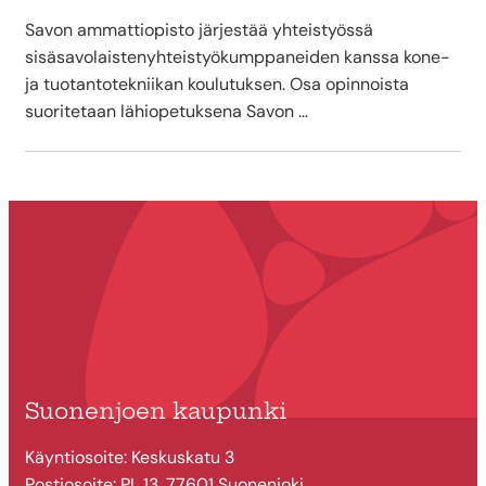
Savon ammattiopisto järjestää yhteistyössä
sisäsavolaistenyhteistyökumppaneiden kanssa kone-
ja tuotantotekniikan koulutuksen. Osa opinnoista
suoritetaan lähiopetuksena Savon …
Suonenjoen kaupunki
Käyntiosoite: Keskuskatu 3
Postiosoite: PL 13, 77601 Suonenjoki