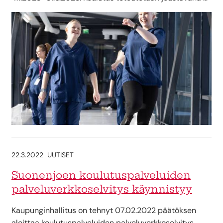
22.3.2022
UUTISET
Suonenjoen koulutuspalveluiden
palveluverkkoselvitys käynnistyy
Kaupunginhallitus on tehnyt 07.02.2022 päätöksen
aloittaa koulutuspalveluiden palveluverkkoselvitys.