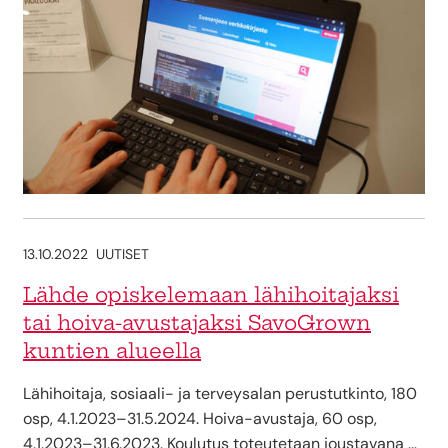
13.10.2022
UUTISET
Lähde opiskelemaan lähihoitajaksi
tai hoiva-avustajaksi SavoGrown
kuntien alueella
Lähihoitaja, sosiaali- ja terveysalan perustutkinto, 180
osp, 4.1.2023–31.5.2024. Hoiva-avustaja, 60 osp,
4.1.2023–31.6.2023. Koulutus toteutetaan joustavana …