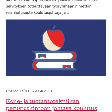
Selvityksen toteuttavaan työryhmään nimettiin
viranhaltijoista koulutusjohtaja ja …
1.1.2022
TYÖLLISYYSPALVELU
Kone- ja tuotantotekniikan
perustutkintoon johtava koulutus