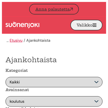
Siirry sisältöön
Anna palautetta
Valikko
Avaa
Etusivu
Etusivu
Ajankohtaista
Ajankohtaista
Kategoriat
Avainsanat