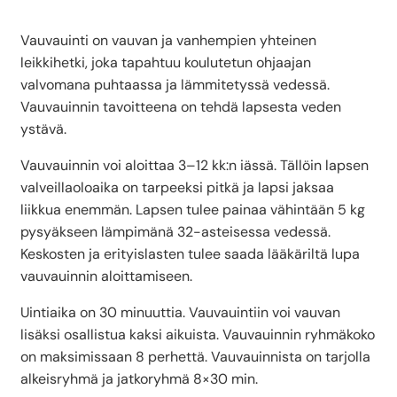
Vauvauinti on vauvan ja vanhempien yhteinen
leikkihetki, joka tapahtuu koulutetun ohjaajan
valvomana puhtaassa ja lämmitetyssä vedessä.
Vauvauinnin tavoitteena on tehdä lapsesta veden
ystävä.
Vauvauinnin voi aloittaa 3–12 kk:n iässä. Tällöin lapsen
valveillaoloaika on tarpeeksi pitkä ja lapsi jaksaa
liikkua enemmän. Lapsen tulee painaa vähintään 5 kg
pysyäkseen lämpimänä 32-asteisessa vedessä.
Keskosten ja erityislasten tulee saada lääkäriltä lupa
vauvauinnin aloittamiseen.
Uintiaika on 30 minuuttia. Vauvauintiin voi vauvan
lisäksi osallistua kaksi aikuista. Vauvauinnin ryhmäkoko
on maksimissaan 8 perhettä. Vauvauinnista on tarjolla
alkeisryhmä ja jatkoryhmä 8×30 min.