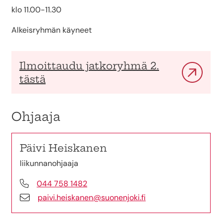
klo 11.00-11.30
Alkeisryhmän käyneet
Ilmoittaudu jatkoryhmä 2.
tästä
Ohjaaja
Päivi Heiskanen
liikunnanohjaaja
044 758 1482
paivi.heiskanen@suonenjoki.fi