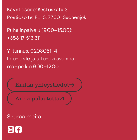
Käyntiosoite: Keskuskatu 3
Postiosoite: PL 13, 77601 Suonenjoki
Puhelinpalvelu (9.00–15.00):
+358 17 513 311
Y-tunnus: 0208061-4
Info-piste ja ulko-ovi avoinna
ma–pe klo 9.00–12.00
Kaikki yhteystiedot
Anna palautetta
Seuraa meitä
Suonenjoen kaupungin Instragram
Suonenjoen kaupungin Facebook