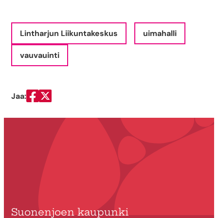
Lintharjun Liikuntakeskus
uimahalli
vauvauinti
Jaa:
Jaa Facebookissa
Jaa Twitterissä
Suonenjoen kaupunki