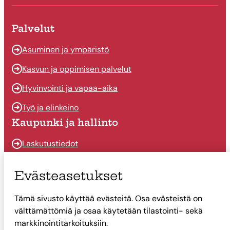
Palvelut
Asuminen ja ympäristö
Kasvun ja oppimisen palvelut
Hyvinvointi ja vapaa-aika
Työ ja elinkeino
Kaupunki ja hallinto
Laskutustiedot
Osallistu ja vaikuta
Evästeasetukset
Päätöksenteko
Tämä sivusto käyttää evästeitä. Osa evästeistä on
Talous
välttämättömiä ja osaa käytetään tilastointi- sekä
Yhteystiedot
markkinointitarkoituksiin.