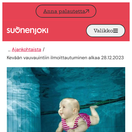
Siirry sisältöön
Anna palautetta
Valikko
Avaa
Etusivu
Ajankohtaista
Kevään vauvauintiin ilmoittautuminen alkaa 28.12.2023