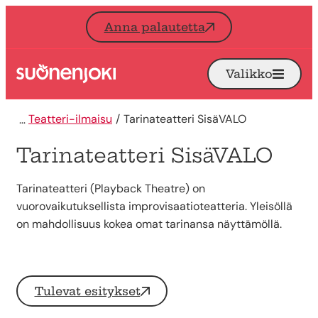
Siirry sisältöön
Anna palautetta
Valikko
Avaa
Etusivu
Teatteri-ilmaisu
Tarinateatteri SisäVALO
Tarinateatteri SisäVALO
Tarinateatteri (Playback Theatre) on
vuorovaikutuksellista improvisaatioteatteria. Yleisöllä
on mahdollisuus kokea omat tarinansa näyttämöllä.
Tulevat esitykset