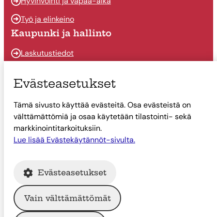
Hyvinvointi ja vapaa-aika
Työ ja elinkeino
Kaupunki ja hallinto
Laskutustiedot
Osallistu ja vaikuta
Evästeasetukset
Päätöksenteko
Tämä sivusto käyttää evästeitä. Osa evästeistä on
Talous
välttämättömiä ja osaa käytetään tilastointi- sekä
Yhteystiedot
markkinointitarkoituksiin.
Tietoa Suonenjoesta
Lue lisää Evästekäytännöt-sivulta.
Asiointi
Evästeasetukset
Tietoa Suonenjoesta
Vain välttämättömät
© Suonenjoen kaupunki