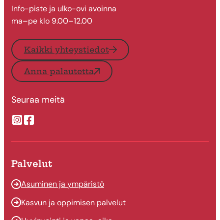
Info-piste ja ulko-ovi avoinna
ma–pe klo 9.00–12.00
Kaikki yhteystiedot
Anna palautetta
Seuraa meitä
Suonenjoen kaupungin Instragram
Suonenjoen kaupungin Facebook
Palvelut
Asuminen ja ympäristö
Kasvun ja oppimisen palvelut