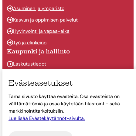
Asuminen ja ympäristö
Kasvun ja oppimisen palvelut
Hyvinvointi ja vapaa-aika
Työ ja elinkeino
Kaupunki ja hallinto
Laskutustiedot
Osallistu ja vaikuta
Evästeasetukset
Päätöksenteko
Tämä sivusto käyttää evästeitä. Osa evästeistä on
Talous
välttämättömiä ja osaa käytetään tilastointi- sekä
Yhteystiedot
markkinointitarkoituksiin.
Tietoa Suonenjoesta
Lue lisää Evästekäytännöt-sivulta.
Asiointi