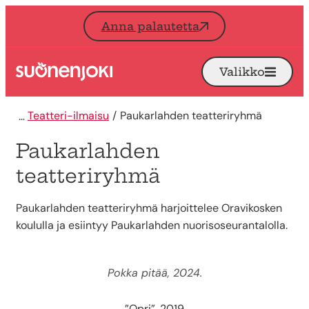
Siirry sisältöön
Anna palautetta
Valikko
Avaa
Etusivu
Teatteri-ilmaisu
Paukarlahden teatteriryhmä
Paukarlahden
teatteriryhmä
Paukarlahden teatteriryhmä harjoittelee Oravikosken
koululla ja esiintyy Paukarlahden nuorisoseurantalolla.
Pokka pitää, 2024.
”Opri”, 2019