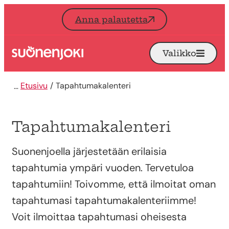
Siirry sisältöön
Anna palautetta
Valikko
Avaa
Etusivu
Etusivu
Tapahtumakalenteri
Tapahtumakalenteri
Suonenjoella järjestetään erilaisia
tapahtumia ympäri vuoden. Tervetuloa
tapahtumiin! Toivomme, että ilmoitat oman
tapahtumasi tapahtumakalenteriimme!
Voit ilmoittaa tapahtumasi oheisesta