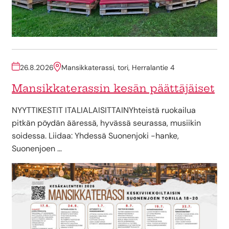
26.8.2026
Mansikkaterassi, tori, Herralantie 4
Mansikkaterassin kesän päättäjäiset
NYYTTIKESTIT ITALIALAISITTAINYhteistä ruokailua
pitkän pöydän ääressä, hyvässä seurassa, musiikin
soidessa. Liidaa: Yhdessä Suonenjoki -hanke,
Suonenjoen …