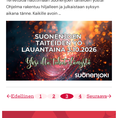
Tervetuloa nauttimaan Suonenjoen taiteiden yöstä!
Ohjelma rakentuu hiljalleen ja julkaistaan syksyn
aikana tänne. Kaikille avoin …
Edellinen
1
2
3
4
Seuraava