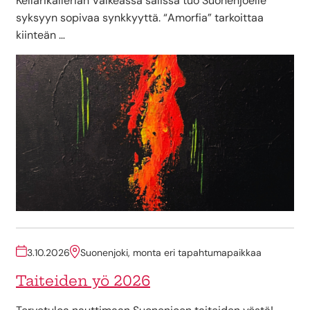
Kellarikallerian Valkeassa salissa tuo Suonenjoelle
syksyyn sopivaa synkkyyttä. “Amorfia” tarkoittaa
kiinteän …
3.10.2026
Suonenjoki, monta eri tapahtumapaikkaa
Taiteiden yö 2026