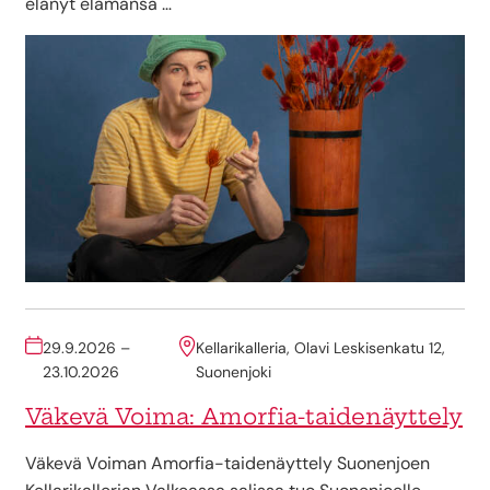
elänyt elämänsä …
29.9.2026 –
Kellarikalleria, Olavi Leskisenkatu 12,
23.10.2026
Suonenjoki
Väkevä Voima: Amorfia-taidenäyttely
Väkevä Voiman Amorfia-taidenäyttely Suonenjoen