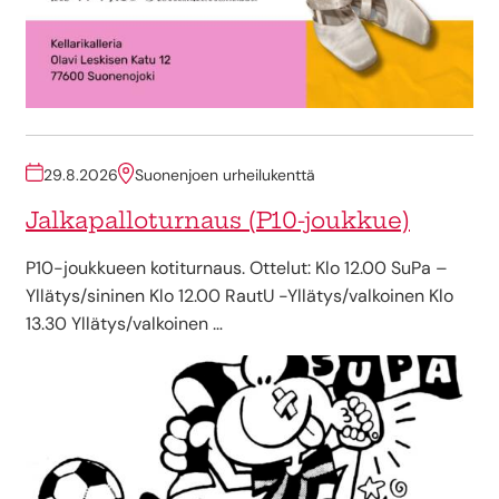
29.8.2026
Suonenjoen urheilukenttä
Jalkapalloturnaus (P10-joukkue)
P10-joukkueen kotiturnaus. Ottelut: Klo 12.00 SuPa –
Yllätys/sininen Klo 12.00 RautU -Yllätys/valkoinen Klo
13.30 Yllätys/valkoinen …