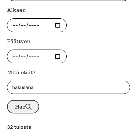
Alkaen
Päättyen
Mitä etsit?
Hae
32 tulosta