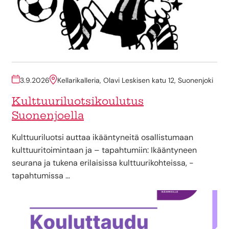
3.9.2026
Kellarikalleria, Olavi Leskisen katu 12, Suonenjoki
Kulttuuriluotsikoulutus
Suonenjoella
Kulttuuriluotsi auttaa ikääntyneitä osallistumaan
kulttuuritoimintaan ja – tapahtumiin: Ikääntyneen
seurana ja tukena erilaisissa kulttuurikohteissa, -
tapahtumissa …