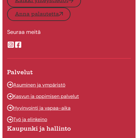
Kaikki yhteystiedot
Anna palautetta
Seuraa meitä
Suonenjoen kaupungin Instragram
Suonenjoen kaupungin Facebook
Palvelut
Asuminen ja ympäristö
Kasvun ja oppimisen palvelut
Hyvinvointi ja vapaa-aika
Työ ja elinkeino
Kaupunki ja hallinto