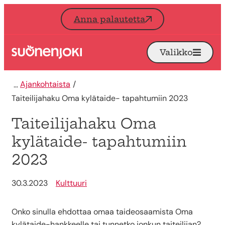
Siirry sisältöön
Anna palautetta
Valikko
Avaa
Etusivu
Ajankohtaista
Taiteilijahaku Oma kylätaide- tapahtumiin 2023
Taiteilijahaku Oma
kylätaide- tapahtumiin
2023
30.3.2023
Kulttuuri
Onko sinulla ehdottaa omaa taideosaamista Oma
kylätaide-hankkeelle tai tunnetko jonkun taiteilijan?