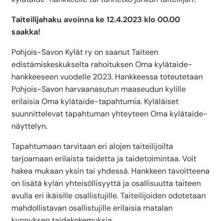
Taiteilijahaku avoinna ke 12.4.2023 klo 00.00
saakka!
Pohjois-Savon Kylät ry on saanut Taiteen
edistämiskeskukselta rahoituksen Oma kylätaide-
hankkeeseen vuodelle 2023. Hankkeessa toteutetaan
Pohjois-Savon harvaanasutun maaseudun kylille
erilaisia Oma kylätaide-tapahtumia. Kyläläiset
suunnittelevat tapahtuman yhteyteen Oma kylätaide-
näyttelyn.
Tapahtumaan tarvitaan eri alojen taiteilijoilta
tarjoamaan erilaista taidetta ja taidetoimintaa. Voit
hakea mukaan yksin tai yhdessä. Hankkeen tavoitteena
on lisätä kylän yhteisöllisyyttä ja osallisuutta taiteen
avulla eri ikäisille osallistujille. Taiteilijoiden odotetaan
mahdollistavan osallistujille erilaisia matalan
kynnyksen taidekokemuksia.