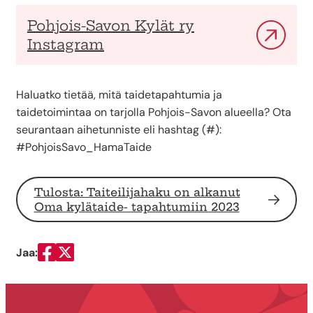
Pohjois-Savon Kylät ry
Instagram
Haluatko tietää, mitä taidetapahtumia ja
taidetoimintaa on tarjolla Pohjois-Savon alueella? Ota
seurantaan aihetunniste eli hashtag (#):
#PohjoisSavo_HamaTaide
Tulosta: Taiteilijahaku on alkanut
Oma kylätaide- tapahtumiin 2023
Jaa:
Jaa Facebookissa
Jaa Twitterissä