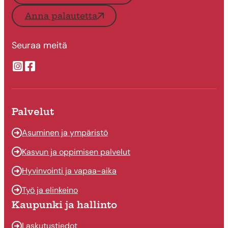
Anna palautetta
Seuraa meitä
Suonenjoen kaupungin Instragram
Suonenjoen kaupungin Facebook
Palvelut
Asuminen ja ympäristö
Kasvun ja oppimisen palvelut
Hyvinvointi ja vapaa-aika
Työ ja elinkeino
Kaupunki ja hallinto
Laskutustiedot