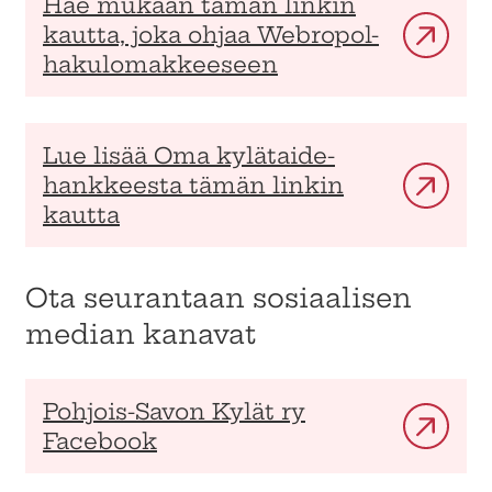
Hae mukaan tämän linkin
kautta, joka ohjaa Webropol-
hakulomakkeeseen
Lue lisää Oma kylätaide-
hankkeesta tämän linkin
kautta
Ota seurantaan sosiaalisen
median kanavat
Pohjois-Savon Kylät ry
Facebook