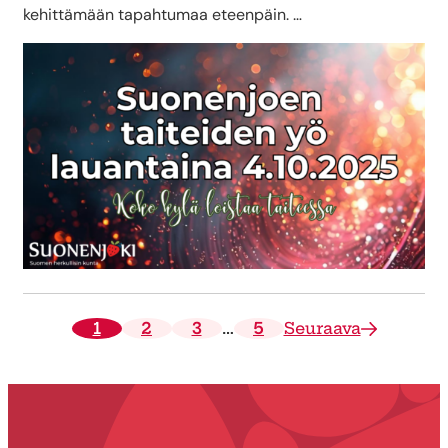
kehittämään tapahtumaa eteenpäin. …
1
2
3
…
5
Seuraava