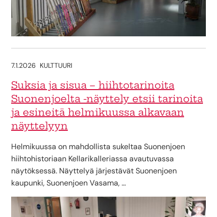
7.1.2026
KULTTUURI
Suksia ja sisua – hiihtotarinoita
Suonenjoelta -näyttely etsii tarinoita
ja esineitä helmikuussa alkavaan
näyttelyyn
Helmikuussa on mahdollista sukeltaa Suonenjoen
hiihtohistoriaan Kellarikalleriassa avautuvassa
näytöksessä. Näyttelyä järjestävät Suonenjoen
kaupunki, Suonenjoen Vasama, …