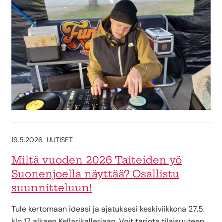
19.5.2026
UUTISET
Miltä vuoden 2026 Taiteiden yö
Suonenjoella näyttää? Osallistu
suunnitteluun!
Tule kertomaan ideasi ja ajatuksesi keskiviikkona 27.5.
klo 17 alkaen Kellarikalleriaan. Voit tarjota tilaisuuteen