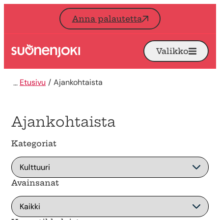
Siirry sisältöön
Anna palautetta
Valikko
Avaa
Etusivu
Etusivu
Ajankohtaista
Ajankohtaista
Kategoriat
Avainsanat