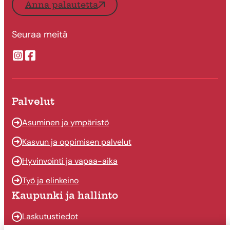
Anna palautetta
Seuraa meitä
Suonenjoen kaupungin Instragram
Suonenjoen kaupungin Facebook
Palvelut
Asuminen ja ympäristö
Kasvun ja oppimisen palvelut
Hyvinvointi ja vapaa-aika
Työ ja elinkeino
Kaupunki ja hallinto
Laskutustiedot