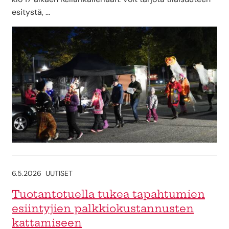
esitystä, …
6.5.2026
UUTISET
Tuotantotuella tukea tapahtumien
esiintyjien palkkiokustannusten
kattamiseen