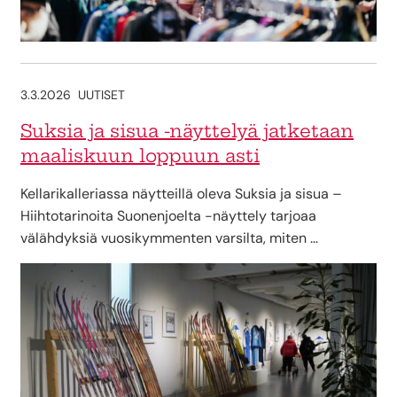
3.3.2026
UUTISET
Suksia ja sisua -näyttelyä jatketaan
maaliskuun loppuun asti
Kellarikalleriassa näytteillä oleva Suksia ja sisua –
Hiihtotarinoita Suonenjoelta -näyttely tarjoaa
välähdyksiä vuosikymmenten varsilta, miten …