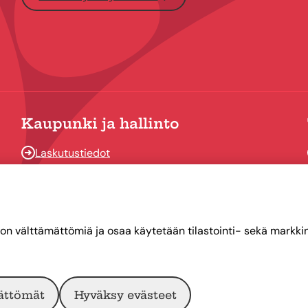
Kaupunki ja hallinto
Laskutustiedot
Osallistu ja vaikuta
Päätöksenteko
Talous
on välttämättömiä ja osaa käytetään tilastointi- sekä markkino
Yhteystiedot
ättömät
Hyväksy evästeet