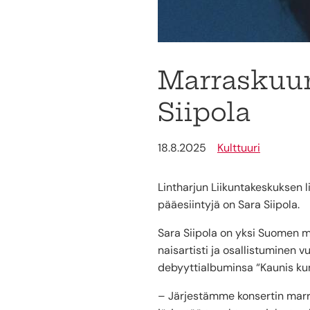
Marraskuun
Siipola
18.8.2025
Kulttuuri
Lintharjun Liikuntakeskuksen li
pääesiintyjä on Sara Siipola.
Sara Siipola on yksi Suomen mu
naisartisti ja osallistuminen 
debyyttialbuminsa “Kaunis kun
– Järjestämme konsertin marra