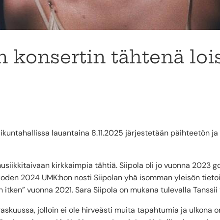
 konsertin tähtenä loi
ikuntahallissa lauantaina 8.11.2025 järjestetään päihteetön ja i
siikkitaivaan kirkkaimpia tähtiä. Siipola oli jo vuonna 2023 
vuoden 2024 UMK:hon nosti Siipolan yhä isomman yleisön tietois
 itken” vuonna 2021. Sara Siipola on mukana tulevalla Tanssii
skuussa, jolloin ei ole hirveästi muita tapahtumia ja ulkona