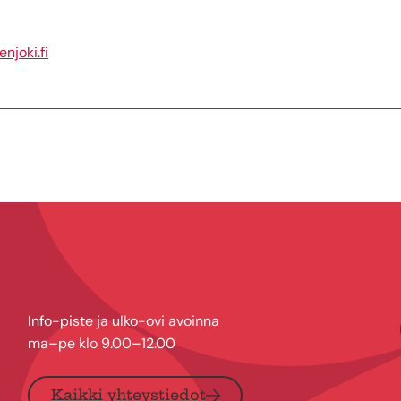
njoki.fi
Info-piste ja ulko-ovi avoinna
ma–pe klo 9.00–12.00
Kaikki yhteystiedot