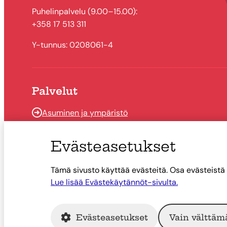
Puhelinpalvelu (9.00–15.00):
+358 17 513 311
Y-tunnus: 0208061-4
Palvelut
Asuminen ja ympäristö
Kasvun ja oppimisen palvelut
Evästeasetukset
Hyvinvointi ja vapaa-aika
Työ ja elinkeino
Tämä sivusto käyttää evästeitä. Osa evästeistä 
Lue lisää Evästekäytännöt-sivulta.
Evästeasetukset
Vain välttäm