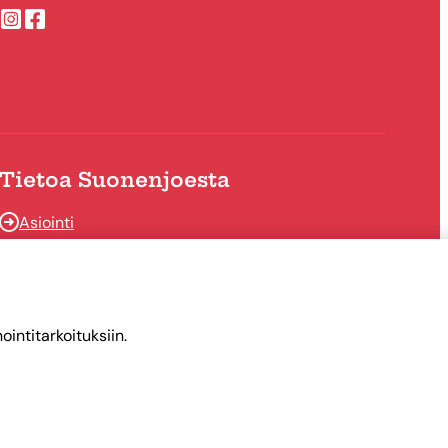
Suonenjoen kaupungin Instragram
Suonenjoen kaupungin Facebook
Tietoa Suonenjoesta
Asiointi
Tietoa Suonenjoesta
intitarkoituksiin.