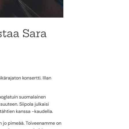
staa Sara
kärajaton konsertti. Illan
googlatuin suomalainen
uuteen. Siipola julkaisi
 tähtien kanssa -kaudella.
 on jo pimeää. Toiveenamme on