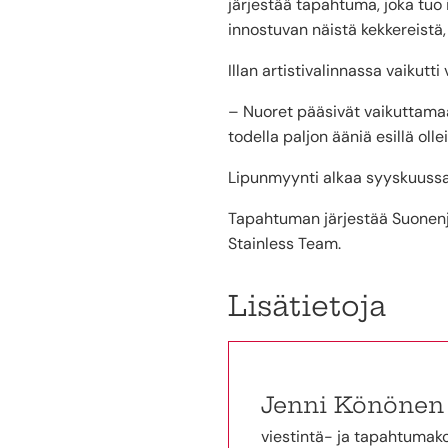
järjestää tapahtuma, joka tuo
innostuvan näistä kekkereistä
Illan artistivalinnassa vaikutt
– Nuoret pääsivät vaikuttamaa
todella paljon ääniä esillä oll
Lipunmyynti alkaa syyskuussa
Tapahtuman järjestää Suonen
Stainless Team.
Lisätietoja
Jenni Könönen
viestintä- ja tapahtumak