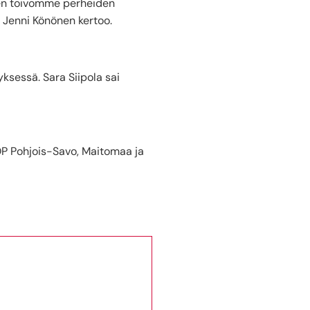
oten toivomme perheiden
i Jenni Könönen kertoo.
ksessä. Sara Siipola sai
P Pohjois-Savo, Maitomaa ja