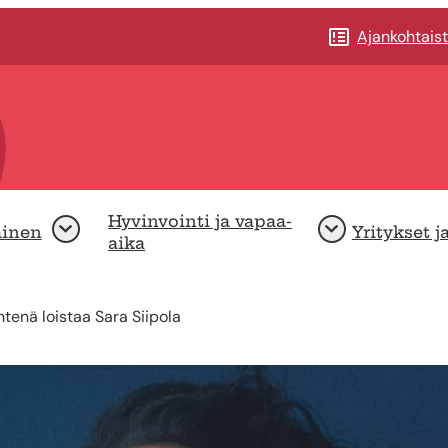
Ajankohtais
Hyvinvointi ja vapaa-
minen
Yritykset j
Avaa
Avaa
aika
tenä loistaa Sara Siipola