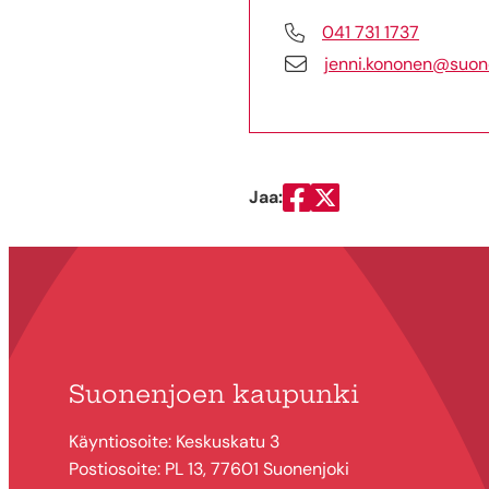
041 731 1737
jenni.kononen@suone
Jaa:
Jaa Facebookissa
Jaa Twitterissä
Suonenjoen kaupunki
Käyntiosoite: Keskuskatu 3
Postiosoite: PL 13, 77601 Suonenjoki