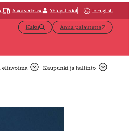
ta
Asioi verkossa
Yhteystiedot
In English
Haku
Anna palautetta
a elinvoima
Kaupunki ja hallinto
Avaa
Avaa