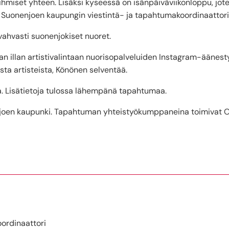
 ihmiset yhteen. Lisäksi kyseessä on isänpäiväviikonloppu, j
, Suonenjoen kaupungin viestintä- ja tapahtumakoordinaattor
i vahvasti suonenjokiset nuoret.
n illan artistivalintaan nuorisopalveluiden Instagram-äänesty
eista artisteista, Könönen selventää.
. Lisätietoja tulossa lähempänä tapahtumaa.
joen kaupunki. Tapahtuman yhteistyökumppaneina toimivat O
oordinaattori