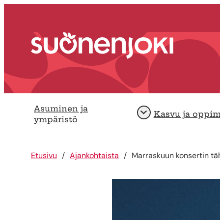
Siirry sisältöön
Etusivu
Asuminen ja
Kasvu ja oppi
Avaa
ympäristö
Etusivu
Ajankohtaista
Marraskuun konsertin täh