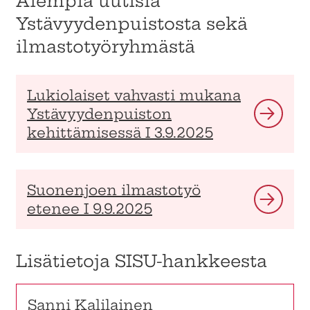
Aiempia uutisia
Ystävyydenpuistosta sekä
ilmastotyöryhmästä
Lukiolaiset vahvasti mukana
Ystävyydenpuiston
kehittämisessä I 3.9.2025
Suonenjoen ilmastotyö
etenee I 9.9.2025
Lisätietoja SISU-hankkeesta
Sanni Kalilainen