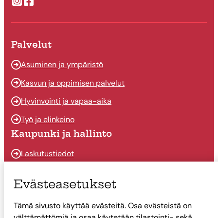
Suonenjoen kaupungin Instragram
Suonenjoen kaupungin Facebook
Palvelut
Asuminen ja ympäristö
Kasvun ja oppimisen palvelut
Hyvinvointi ja vapaa-aika
Työ ja elinkeino
Kaupunki ja hallinto
Laskutustiedot
Osallistu ja vaikuta
Evästeasetukset
Päätöksenteko
Tämä sivusto käyttää evästeitä. Osa evästeistä on
Talous
välttämättömiä ja osaa käytetään tilastointi- sekä