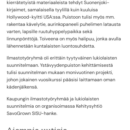
kierrätetyistä materiaaleista tehdyt Suonenjoki-
kirjaimet, samalaisella tyylillä kuin kuuluisa
Hollywood-kyltti USA:ssa. Puistoon tulisi myös mm.
rakentaa kävelytie, aurinkopaneeli puhelimen latausta
varten, lapsille ruutuhyppelypaikka sekä
linnunpönttöjä. Toiveena on myös halipuu, jonka avulla
lähennetään kuntalaisten luontosuhdetta.
Ilmastotyöryhmä oli erittäin tyytyväinen lukiolaisten
suunnitelmaan. Ystävyydenpuiston kehittämisestä
tulisi suunnitelman mukaan monivuotinen projekti,
johon jokainen vuosikurssi pääsisi laittamaan oman
kädenjälkensä.
Kaupungin ilmastotyöryhmää ja lukiolaisten
suunnitelmia on organisoimassa Kehitysyhtiö
SavoGrown SISU-hanke.