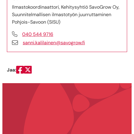
Ilmastokoordinaattori, Kehitysyhtiö SavoGrow Oy,
Suunnitelmallisen ilmastotyön juurruttaminen
Pohjois-Savoon (SISU)
040 544 9716
sanni.kalilainen@savogrow.fi
Jaa:
Jaa Facebookissa
Jaa Twitterissä