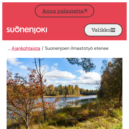
Siirry sisältöön
Anna palautetta
Valikko
Avaa
Etusivu
Ajankohtaista
Suonenjoen ilmastotyö etenee