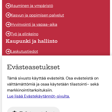
Asuminen ja ympäristö
Kasvun ja oppimisen palvelut
Hyvinvointi ja vapaa-aika
Työ ja elinkeino
Kaupunki ja hallinto
Laskutustiedot
Osallistu ja vaikuta
Evästeasetukset
Päätöksenteko
Tämä sivusto käyttää evästeitä. Osa evästeistä on
Talous
välttämättömiä ja osaa käytetään tilastointi- sekä
Yhteystiedot
markkinointitarkoituksiin.
Tietoa Suonenjoesta
Lue lisää Evästekäytännöt-sivulta.
Asiointi