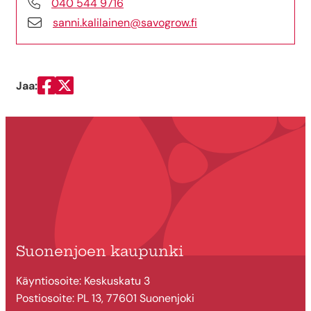
040 544 9716
sanni.kalilainen@savogrow.fi
Jaa:
Jaa Facebookissa
Jaa Twitterissä
Suonenjoen kaupunki
Käyntiosoite: Keskuskatu 3
Postiosoite: PL 13, 77601 Suonenjoki