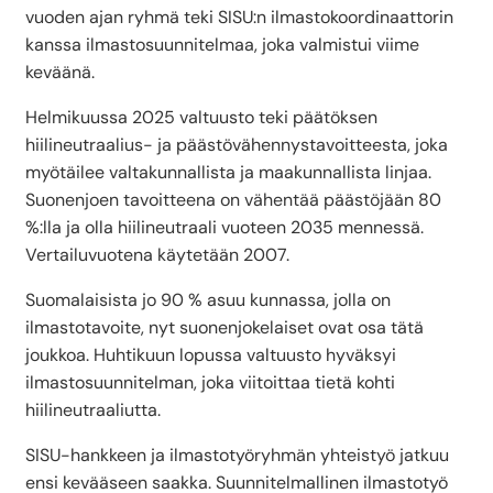
vuoden ajan ryhmä teki SISU:n ilmastokoordinaattorin
kanssa ilmastosuunnitelmaa, joka valmistui viime
keväänä.
Helmikuussa 2025 valtuusto teki päätöksen
hiilineutraalius- ja päästövähennystavoitteesta, joka
myötäilee valtakunnallista ja maakunnallista linjaa.
Suonenjoen tavoitteena on vähentää päästöjään 80
%:lla ja olla hiilineutraali vuoteen 2035 mennessä.
Vertailuvuotena käytetään 2007.
Suomalaisista jo 90 % asuu kunnassa, jolla on
ilmastotavoite, nyt suonenjokelaiset ovat osa tätä
joukkoa. Huhtikuun lopussa valtuusto hyväksyi
ilmastosuunnitelman, joka viitoittaa tietä kohti
hiilineutraaliutta.
SISU-hankkeen ja ilmastotyöryhmän yhteistyö jatkuu
ensi kevääseen saakka. Suunnitelmallinen ilmastotyö