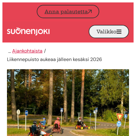
Siirry sisältöön
Anna palautetta
Valikko
Avaa
Etusivu
Ajankohtaista
Liikennepuisto aukeaa jälleen kesäksi 2026