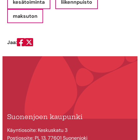
kesätoiminta
liikennpuisto
maksuton
Jaa:
Jaa Facebookissa
Jaa Twitterissä
Suonenjoen kaupunki
Käyntiosoite: Keskuskatu 3
Postiosoite: PL 13, 77601 Suonenjoki