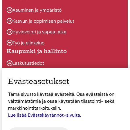
Asuminen ja ympäristö
Kasvun ja oppimisen palvelut
Hyvinvointi ja vapaa-aika
Työ ja elinkeino
Kaupunki ja hallinto
Laskutustiedot
Osallistu ja vaikuta
Evästeasetukset
Päätöksenteko
Tämä sivusto käyttää evästeitä. Osa evästeistä on
Talous
välttämättömiä ja osaa käytetään tilastointi- sekä
Yhteystiedot
markkinointitarkoituksiin.
Tietoa Suonenjoesta
Lue lisää Evästekäytännöt-sivulta.
Asiointi