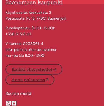
Suonenjoen kaupunki
Käyntiosoite: Keskuskatu 3
Postiosoite: PL 13, 77601 Suonenjoki
Puhelinpalvelu (9.00–15.00):
+358 17 513 311
Y-tunnus: 0208061-4
Info-piste ja ulko-ovi avoinna
ma–pe klo 9.00–12.00
Kaikki yhteystiedot
Anna palautetta
Seuraa meitä
Suonenjoen kaupungin Instragram
Suonenjoen kaupungin Facebook