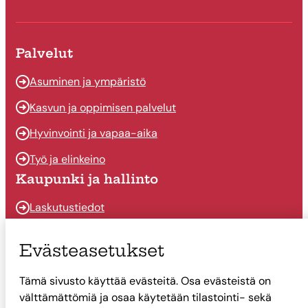
Palvelut
Asuminen ja ympäristö
Kasvun ja oppimisen palvelut
Hyvinvointi ja vapaa-aika
Työ ja elinkeino
Kaupunki ja hallinto
Laskutustiedot
Osallistu ja vaikuta
Evästeasetukset
Päätöksenteko
Tämä sivusto käyttää evästeitä. Osa evästeistä on
Talous
välttämättömiä ja osaa käytetään tilastointi- sekä