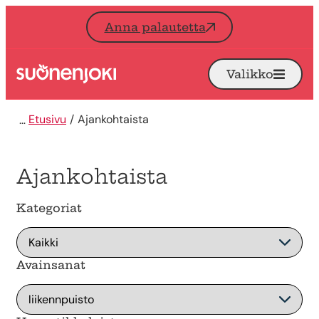
Siirry sisältöön
Anna palautetta
Valikko
Avaa
Etusivu
Etusivu
Ajankohtaista
Ajankohtaista
Kategoriat
Avainsanat