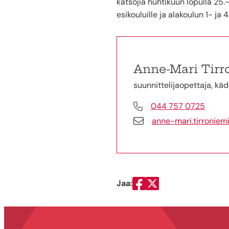
katsojia huhtikuun lopulla 25.
esikouluille ja alakoulun 1- ja 4
Anne-Mari Tirr
suunnittelijaopettaja, kä
044 757 0725
anne-mari.tirroniemi
Jaa:
Jaa Facebookissa
Jaa Twitterissä