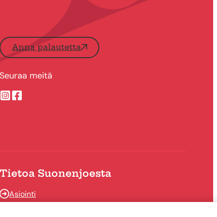
Anna palautetta
Seuraa meitä
Suonenjoen kaupungin Instragram
Suonenjoen kaupungin Facebook
Tietoa Suonenjoesta
Asiointi
Tietoa Suonenjoesta