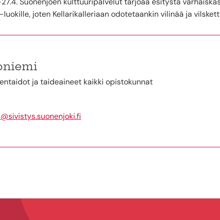
–27.4. Suonenjoen kulttuuripalvelut tarjoaa esitystä varhaiska
-luokille, joten Kellarikalleriaan odotetaankin vilinää ja vilskett
oniemi
dentaidot ja taideaineet kaikki opistokunnat
@sivistys.suonenjoki.fi