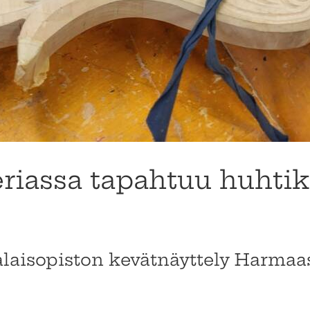
eriassa tapahtuu huhti
laisopiston kevätnäyttely Harmaass