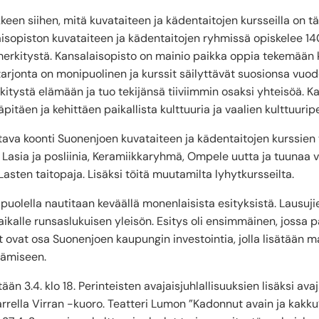
een siihen, mitä kuvataiteen ja kädentaitojen kursseilla on t
aisopiston kuvataiteen ja kädentaitojen ryhmissä opiskelee 14
merkitystä. Kansalaisopisto on mainio paikka oppia tekemään käs
tarjonta on monipuolinen ja kurssit säilyttävät suosionsa vuode
itystä elämään ja tuo tekijänsä tiiviimmin osaksi yhteisöä. K
äpitäen ja kehittäen paikallista kulttuuria ja vaalien kulttuur
tava koonti Suonenjoen kuvataiteen ja kädentaitojen kurssien t
s, Lasia ja posliinia, Keramiikkaryhmä, Ompele uutta ja tuunaa
sten taitopaja. Lisäksi töitä muutamilta lyhytkursseilta.
in puolella nautitaan keväällä monenlaisista esityksistä. Lausu
ikalle runsaslukuisen yleisön. Esitys oli ensimmäinen, jossa 
ovat osa Suonenjoen kaupungin investointia, jolla lisätään ma
tämiseen.
än 3.4. klo 18. Perinteisten avajaisjuhlallisuuksien lisäksi ava
rrella Virran -kuoro. Teatteri Lumon ”Kadonnut avain ja kakku”