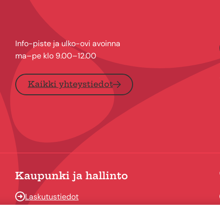
Info-piste ja ulko-ovi avoinna
ma–pe klo 9.00–12.00
Kaikki yhteystiedot
Kaupunki ja hallinto
Laskutustiedot
Osallistu ja vaikuta