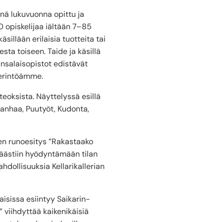
änä lukuvuonna opittu ja
0 opiskelijaa iältään 7–85
illään erilaisia tuotteita tai
sta toiseen. Taide ja käsillä
ansalaisopistot edistävät
iperintöämme.
eoksista. Näyttelyssä esillä
 vanhaa, Puutyöt, Kudonta,
jien runoesitys ”Rakastaako
päästiin hyödyntämään tilan
hdollisuuksia Kellarikallerian
jaisissa esiintyy Saikarin-
 viihdyttää kaikenikäisiä