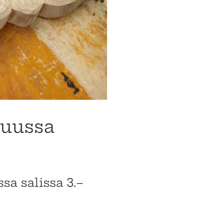
kuussa
a salissa 3.–