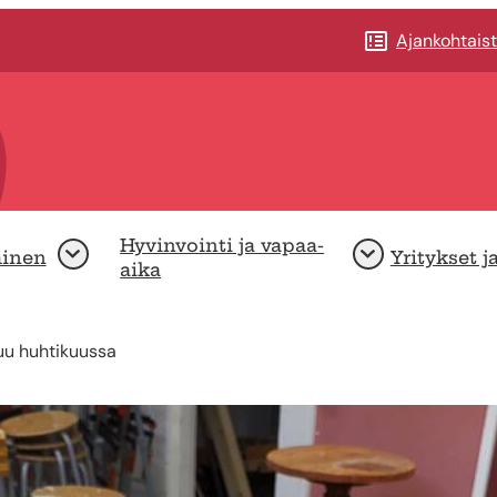
Ajankohtais
Hyvinvointi ja vapaa-
minen
Yritykset j
Avaa
Avaa
aika
tuu huhtikuussa