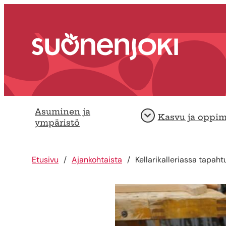
Siirry sisältöön
Etusivu
Asuminen ja
Kasvu ja oppi
Avaa
ympäristö
Etusivu
Ajankohtaista
Kellarikalleriassa tapah