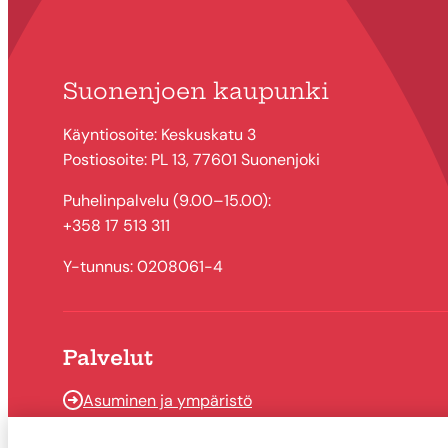
Suonenjoen kaupunki
Käyntiosoite: Keskuskatu 3
Postiosoite: PL 13, 77601 Suonenjoki
Puhelinpalvelu (9.00–15.00):
+358 17 513 311
Y-tunnus: 0208061-4
Palvelut
Asuminen ja ympäristö
Kasvun ja oppimisen palvelut