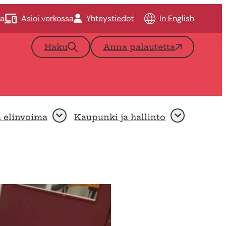
ta
Asioi verkossa
Yhteystiedot
In English
Haku
Anna palautetta
a elinvoima
Kaupunki ja hallinto
Avaa
Avaa