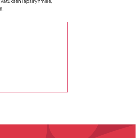
svatuksen lapsiryhmille,
ä.