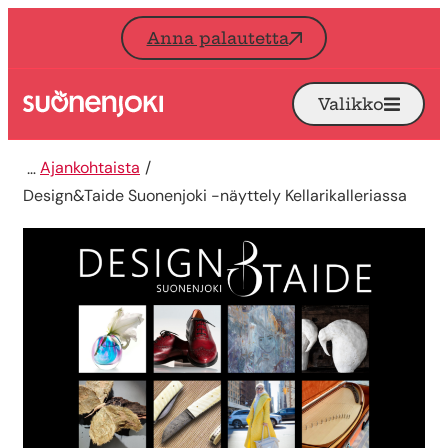
Siirry sisältöön
Anna palautetta
Valikko
Avaa
Etusivu
Ajankohtaista
Design&Taide Suonenjoki -näyttely Kellarikalleriassa