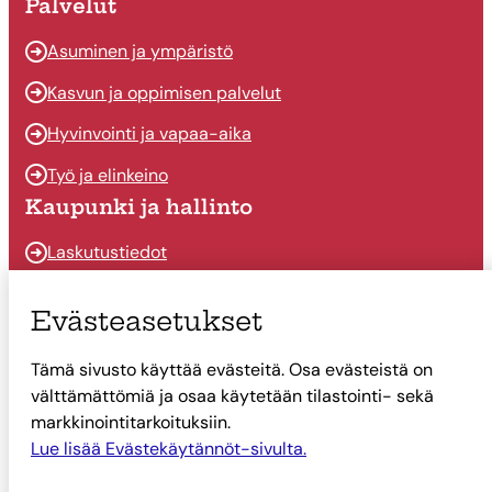
Palvelut
Asuminen ja ympäristö
Kasvun ja oppimisen palvelut
Hyvinvointi ja vapaa-aika
Työ ja elinkeino
Kaupunki ja hallinto
Laskutustiedot
Osallistu ja vaikuta
Evästeasetukset
Päätöksenteko
Tämä sivusto käyttää evästeitä. Osa evästeistä on
Talous
välttämättömiä ja osaa käytetään tilastointi- sekä
Yhteystiedot
markkinointitarkoituksiin.
Tietoa Suonenjoesta
Lue lisää Evästekäytännöt-sivulta.