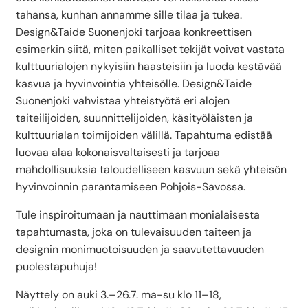
tahansa, kunhan annamme sille tilaa ja tukea.
Design&Taide Suonenjoki tarjoaa konkreettisen
esimerkin siitä, miten paikalliset tekijät voivat vastata
kulttuurialojen nykyisiin haasteisiin ja luoda kestävää
kasvua ja hyvinvointia yhteisölle. Design&Taide
Suonenjoki vahvistaa yhteistyötä eri alojen
taiteilijoiden, suunnittelijoiden, käsityöläisten ja
kulttuurialan toimijoiden välillä. Tapahtuma edistää
luovaa alaa kokonaisvaltaisesti ja tarjoaa
mahdollisuuksia taloudelliseen kasvuun sekä yhteisön
hyvinvoinnin parantamiseen Pohjois-Savossa.
Tule inspiroitumaan ja nauttimaan monialaisesta
tapahtumasta, joka on tulevaisuuden taiteen ja
designin monimuotoisuuden ja saavutettavuuden
puolestapuhuja!
Näyttely on auki 3.–26.7. ma-su klo 11–18,