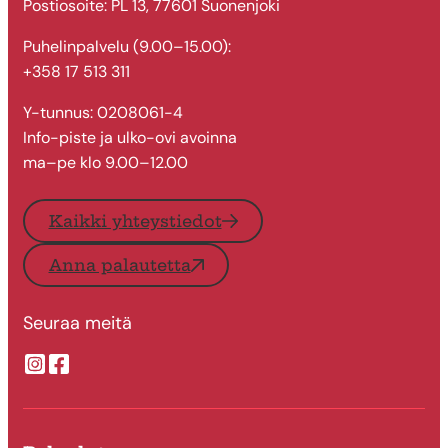
Postiosoite: PL 13, 77601 Suonenjoki
Puhelinpalvelu (9.00–15.00):
+358 17 513 311
Y-tunnus: 0208061-4
Info-piste ja ulko-ovi avoinna
ma–pe klo 9.00–12.00
Kaikki yhteystiedot
Anna palautetta
Seuraa meitä
Suonenjoen kaupungin Instragram
Suonenjoen kaupungin Facebook