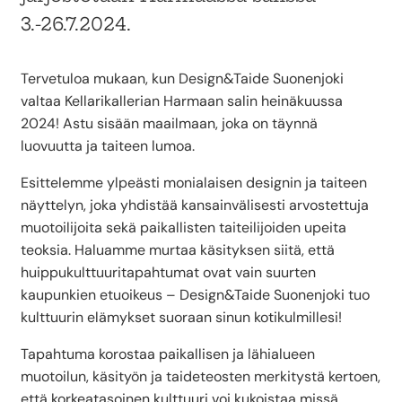
3.-26.7.2024.
Tervetuloa mukaan, kun Design&Taide Suonenjoki
valtaa Kellarikallerian Harmaan salin heinäkuussa
2024! Astu sisään maailmaan, joka on täynnä
luovuutta ja taiteen lumoa.
Esittelemme ylpeästi monialaisen designin ja taiteen
näyttelyn, joka yhdistää kansainvälisesti arvostettuja
muotoilijoita sekä paikallisten taiteilijoiden upeita
teoksia. Haluamme murtaa käsityksen siitä, että
huippukulttuuritapahtumat ovat vain suurten
kaupunkien etuoikeus – Design&Taide Suonenjoki tuo
kulttuurin elämykset suoraan sinun kotikulmillesi!
Tapahtuma korostaa paikallisen ja lähialueen
muotoilun, käsityön ja taideteosten merkitystä kertoen,
että korkeatasoinen kulttuuri voi kukoistaa missä