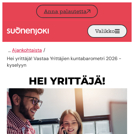
Siirry sisältöön
Anna palautetta
Valikko
Avaa
Etusivu
Ajankohtaista
Hei yrittäjä! Vastaa Yrittäjien kuntabarometri 2026 -
kyselyyn