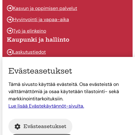
Kasvun ja oppimisen palvelut
Hyvinvointi ja vapaa-aika
Työ ja elinkeino
Kaupunki ja hallinto
Laskutustiedot
Osallistu ja vaikuta
Evästeasetukset
Päätöksenteko
Tämä sivusto käyttää evästeitä. Osa evästeistä on
Talous
välttämättömiä ja osaa käytetään tilastointi- sekä
Yhteystiedot
markkinointitarkoituksiin.
Tietoa Suonenjoesta
Lue lisää Evästekäytännöt-sivulta.
Asiointi
Evästeasetukset
Tietoa Suonenjoesta