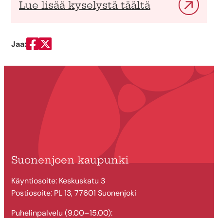
Lue lisää kyselystä täältä
Jaa:
Jaa Facebookissa
Jaa Twitterissä
Suonenjoen kaupunki
Käyntiosoite: Keskuskatu 3
Postiosoite: PL 13, 77601 Suonenjoki
Puhelinpalvelu (9.00–15.00):