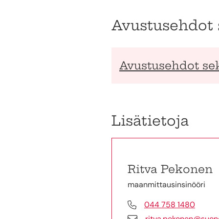
Avustusehdot
Avustusehdot s
Lisätietoja
Ritva Pekonen
maanmittausinsinööri
044 758 1480
ritva.pekonen@suone