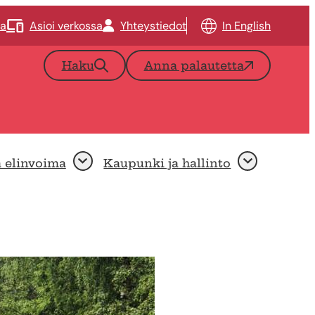
ta
Asioi verkossa
Yhteystiedot
In English
Haku
Anna palautetta
a elinvoima
Kaupunki ja hallinto
Avaa
Avaa