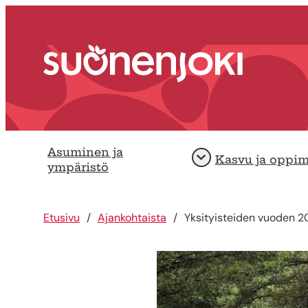
Siirry sisältöön
Etusivu
Asuminen ja
Kasvu ja oppi
Avaa
ympäristö
Etusivu
Ajankohtaista
Yksityisteiden vuoden 2