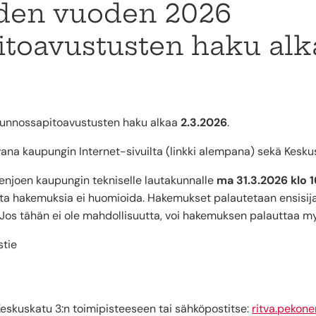
iden vuoden 2026
toavustusten haku alk
kunnossapitoavustusten haku alkaa
2.3.2026
.
a kaupungin Internet-sivuilta (linkki alempana) sekä Keskus
enjoen kaupungin tekniselle lautakunnalle
ma
31.3.2026
klo 
ta hakemuksia ei huomioida. Hakemukset palautetaan ensisija
. Jos tähän ei ole mahdollisuutta, voi hakemuksen palauttaa m
stie
skuskatu 3:n toimipisteeseen tai sähköpostitse:
ritva.pekone