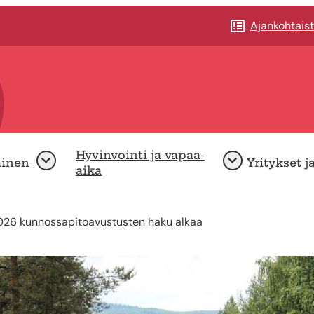
Ajankohtais
Hyvinvointi ja vapaa-
minen
Yritykset j
Avaa
Avaa
aika
026 kunnossapitoavustusten haku alkaa