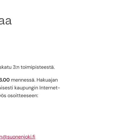
aa
katu 3:n toimipisteestä.
16.00
mennessä. Hakuajan
isesti kaupungin Internet-
yös osoitteeseen:
n@suonenjoki.fi