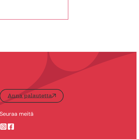
Anna palautetta
Seuraa meitä
Suonenjoen kaupungin Instragram
Suonenjoen kaupungin Facebook