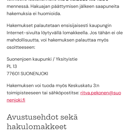
mennessä. Hakuajan päättymisen jälkeen saapuneita
hakemuksia ei huomioida.
Hakemukset palautetaan ensisijaisesti kaupungin
Internet-sivulta löytyvällä lomakkeella. Jos tähän ei ole
mahdollisuutta, voi hakemuksen palauttaa myös
osoitteeseen:
Suonenjoen kaupunki / Yksityistie
PL 13
77601 SUONENJOKI
Hakemuksen voi tuoda myös Keskuskatu 3:n
toimipisteeseen tai sähköpostitse:
ritva.pekonen@suo
nenjoki.fi
Avustusehdot sekä
hakulomakkeet