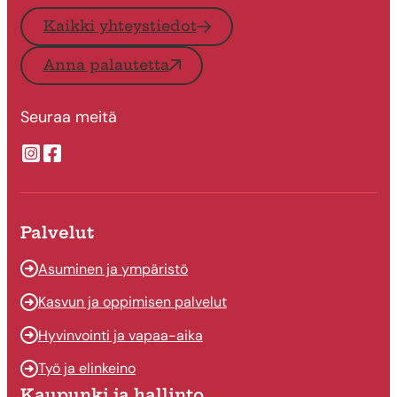
Kaikki yhteystiedot
Anna palautetta
Seuraa meitä
Suonenjoen kaupungin Instragram
Suonenjoen kaupungin Facebook
Palvelut
Asuminen ja ympäristö
Kasvun ja oppimisen palvelut
Hyvinvointi ja vapaa-aika
Työ ja elinkeino
Kaupunki ja hallinto