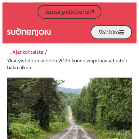
Siirry sisältöön
Anna palautetta
Valikko
Avaa
Etusivu
Ajankohtaista
Yksityisteiden vuoden 2025 kunnossapitoavustusten
haku alkaa