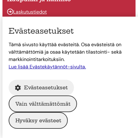
Laskutustiedot
Osallistu ja vaikuta
Evästeasetukset
Päätöksenteko
Tämä sivusto käyttää evästeitä. Osa evästeistä on
Talous
välttämättömiä ja osaa käytetään tilastointi- sekä
Yhteystiedot
markkinointitarkoituksiin.
Lue lisää Evästekäytännöt-sivulta.
Tietoa Suonenjoesta
Asiointi
Evästeasetukset
Tietoa Suonenjoesta
Vain välttämättömät
© Suonenjoen kaupunki
Hyväksy evästeet
Intranet
Tietosuoja
Saavutettavuus
Evästekäytännöt