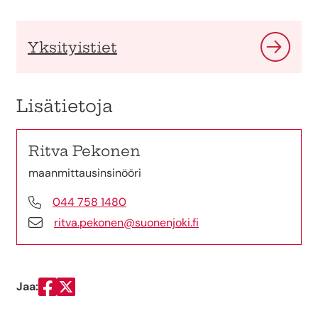
Yksityistiet
Lisätietoja
Ritva Pekonen
maanmittausinsinööri
044 758 1480
ritva.pekonen@suonenjoki.fi
Jaa:
Jaa Facebookissa
Jaa Twitterissä