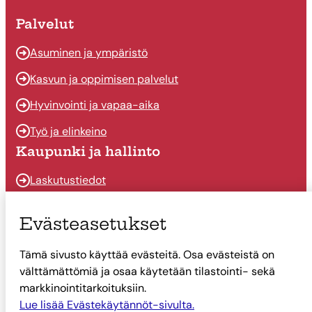
Palvelut
Asuminen ja ympäristö
Kasvun ja oppimisen palvelut
Hyvinvointi ja vapaa-aika
Työ ja elinkeino
Kaupunki ja hallinto
Laskutustiedot
Osallistu ja vaikuta
Evästeasetukset
Päätöksenteko
Tämä sivusto käyttää evästeitä. Osa evästeistä on
Talous
välttämättömiä ja osaa käytetään tilastointi- sekä
Yhteystiedot
markkinointitarkoituksiin.
Tietoa Suonenjoesta
Lue lisää Evästekäytännöt-sivulta.