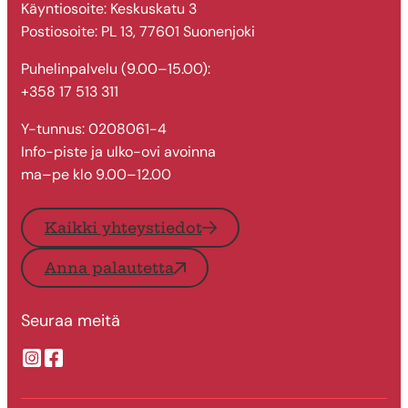
Käyntiosoite: Keskuskatu 3
Postiosoite: PL 13, 77601 Suonenjoki
Puhelinpalvelu (9.00–15.00):
+358 17 513 311
Y-tunnus: 0208061-4
Info-piste ja ulko-ovi avoinna
ma–pe klo 9.00–12.00
Kaikki yhteystiedot
Anna palautetta
Seuraa meitä
Suonenjoen kaupungin Instragram
Suonenjoen kaupungin Facebook