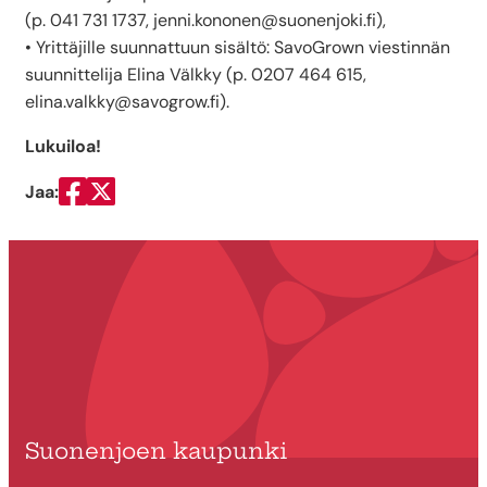
(p. 041 731 1737, jenni.kononen@suonenjoki.fi),
• Yrittäjille suunnattuun sisältö: SavoGrown viestinnän
suunnittelija Elina Välkky (p. 0207 464 615,
elina.valkky@savogrow.fi).
Lukuiloa!
Jaa:
Jaa Facebookissa
Jaa Twitterissä
Suonenjoen kaupunki