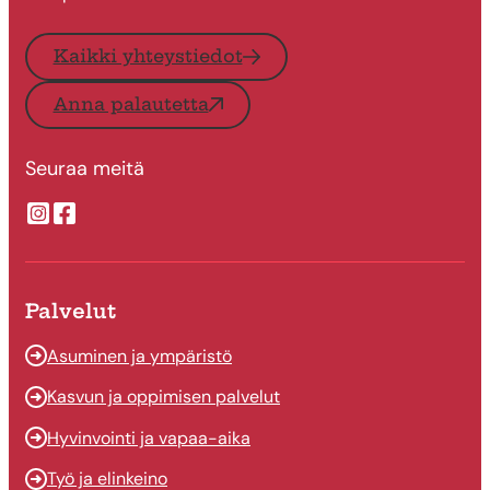
Kaikki yhteystiedot
Anna palautetta
Seuraa meitä
Suonenjoen kaupungin Instragram
Suonenjoen kaupungin Facebook
Palvelut
Asuminen ja ympäristö
Kasvun ja oppimisen palvelut
Hyvinvointi ja vapaa-aika
Työ ja elinkeino