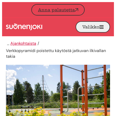
Siirry sisältöön
Anna palautetta
Valikko
Avaa
Etusivu
Ajankohtaista
Verkkopyramidi poistettu käytöstä jatkuvan ilkivallan
takia