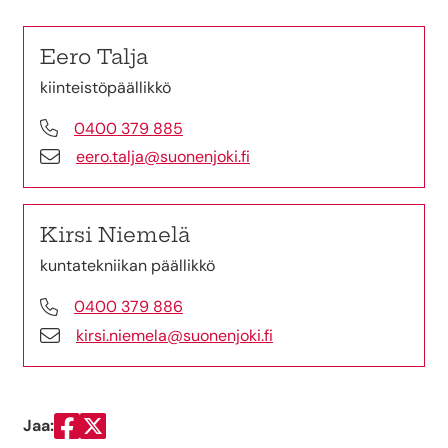
Eero Talja
kiinteistöpäällikkö
0400 379 885
eero.talja@suonenjoki.fi
Kirsi Niemelä
kuntatekniikan päällikkö
0400 379 886
kirsi.niemela@suonenjoki.fi
Jaa:
Jaa Facebookissa
Jaa Twitterissä