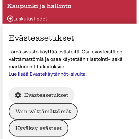
Kaupunki ja hallinto
Laskutustiedot
Osallistu ja vaikuta
Evästeasetukset
Päätöksenteko
Tämä sivusto käyttää evästeitä. Osa evästeistä on
Talous
välttämättömiä ja osaa käytetään tilastointi- sekä
Yhteystiedot
markkinointitarkoituksiin.
Tietoa Suonenjoesta
Lue lisää Evästekäytännöt-sivulta.
Asiointi
Evästeasetukset
Tietoa Suonenjoesta
Vain välttämättömät
© Suonenjoen kaupunki
Hyväksy evästeet
Intranet
Tietosuoja
Saavutettavuus
Evästekäytännöt