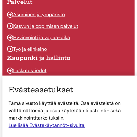
Palvelut
Asuminen ja ympäristö
Kasvun ja oppimisen palvelut
Hyvinvointi ja vapaa-aika
Työ ja elinkeino
Kaupunki ja hallinto
Laskutustiedot
Osallistu ja vaikuta
Evästeasetukset
Päätöksenteko
Tämä sivusto käyttää evästeitä. Osa evästeistä on
Talous
välttämättömiä ja osaa käytetään tilastointi- sekä
Yhteystiedot
markkinointitarkoituksiin.
Tietoa Suonenjoesta
Lue lisää Evästekäytännöt-sivulta.