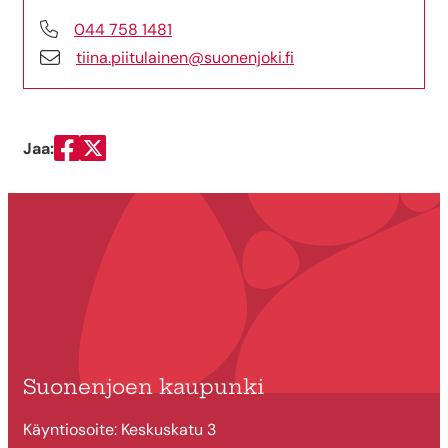
044 758 1481
tiina.piitulainen@suonenjoki.fi
Jaa:
Jaa Facebookissa
Jaa Twitterissä
Suonenjoen kaupunki
Käyntiosoite: Keskuskatu 3