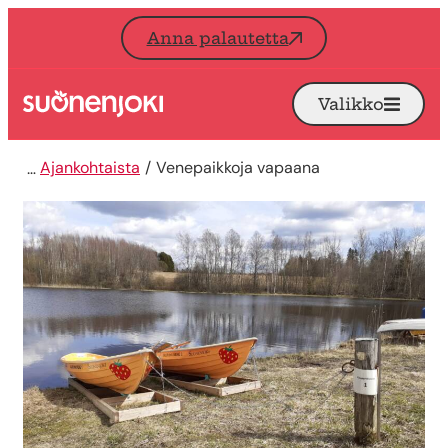
Siirry sisältöön
Anna palautetta
Valikko
Avaa
Etusivu
Ajankohtaista
Venepaikkoja vapaana