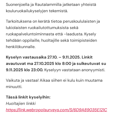
Suonenjoella ja Rautalammilla jatketaan yhteistä
kouluruokailukyselyjen tekemistä.
Tarkoituksena on kerätä tietoa peruskoululaisten ja
lukiolaisten ruokailutottumuksista sekä
ruokapalveluntoiminnasta että -laadusta. Kysely
tehdään oppilaille, huoltajille sekä toimipisteiden
henkilökunnalle.
Kyselyn vastausaika 27.10. – 9.11.2025.
Linkit
avautuvat ma 27.10.2025 klo 8:00 ja sulkeutuvat su
9.11.2025 klo 23:00.
Kyselyyn vastataan anonyymisti.
Vaikuta ja vastaa! Aikaa siihen ei kulu kuin muutama
minuutti.
Tässä linkit kyselyihin:
Huoltajien linkki
https://link.webropolsurveys.com/S/6D9A89035E121C