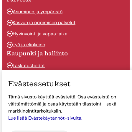
Asuminen ja ympäristö
Kasvun ja oppimisen palvelut
Hyvinvointi ja vapaa-aika
Työ ja elinkeino
Kaupunki ja hallinto
Laskutustiedot
Osallistu ja vaikuta
Evästeasetukset
Päätöksenteko
Tämä sivusto käyttää evästeitä. Osa evästeistä on
Talous
välttämättömiä ja osaa käytetään tilastointi- sekä
Yhteystiedot
markkinointitarkoituksiin.
Tietoa Suonenjoesta
Lue lisää Evästekäytännöt-sivulta.
Asiointi