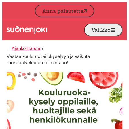
Siirry sisältöön
Anna palautetta
Valikko
Avaa
Etusivu
Ajankohtaista
Vastaa kouluruokailukyselyyn ja vaikuta
ruokapalveluiden toimintaan!