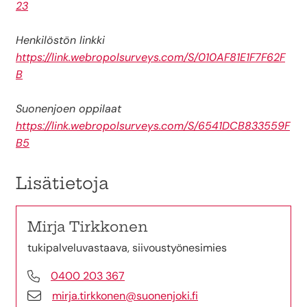
23
Henkilöstön linkki
https://link.webropolsurveys.com/S/010AF81E1F7F62F
B
Suonenjoen oppilaat
https://link.webropolsurveys.com/S/6541DCB833559F
B5
Lisätietoja
Mirja Tirkkonen
tukipalveluvastaava, siivoustyönesimies
0400 203 367
mirja.tirkkonen@suonenjoki.fi