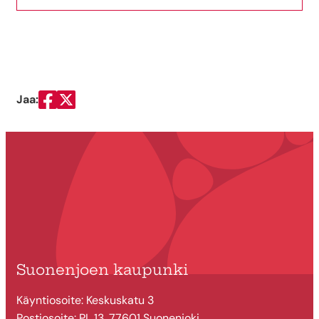
Jaa:
Jaa Facebookissa
Jaa Twitterissä
Suonenjoen kaupunki
Käyntiosoite: Keskuskatu 3
Postiosoite: PL 13, 77601 Suonenjoki