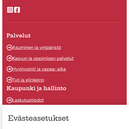
Suonenjoen kaupungin Instragram
Suonenjoen kaupungin Facebook
Palvelut
Asuminen ja ympäristö
Kasvun ja oppimisen palvelut
Hyvinvointi ja vapaa-aika
Työ ja elinkeino
Kaupunki ja hallinto
Laskutustiedot
Osallistu ja vaikuta
Evästeasetukset
Päätöksenteko