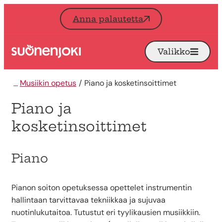
Siirry sisältöön
Anna palautetta
Valikko
Avaa
Etusivu
Musiikin opetus
Piano ja kosketinsoittimet
Piano ja
kosketinsoittimet
Piano
Pianon soiton opetuksessa opettelet instrumentin
hallintaan tarvittavaa tekniikkaa ja sujuvaa
nuotinlukutaitoa. Tutustut eri tyylikausien musiikkiin.