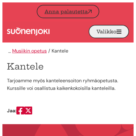
Siirry sisältöön
Anna palautetta
Valikko
Avaa
Etusivu
Musiikin opetus
Kantele
Kantele
Tarjoamme myös kanteleensoiton ryhmäopetusta.
Kurssille voi osallistua kaikenkokoisilla kanteleilla.
Jaa:
Jaa Facebookissa
Jaa Twitterissä