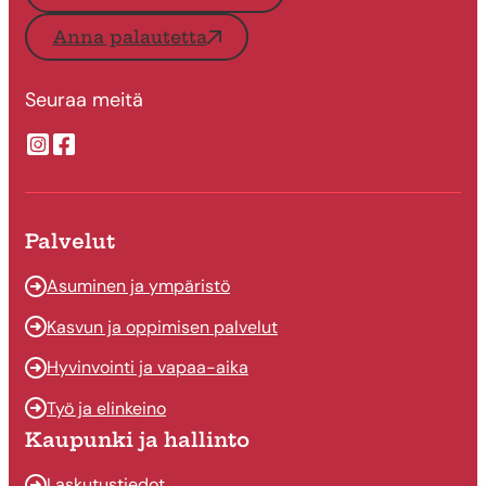
Anna palautetta
Seuraa meitä
Suonenjoen kaupungin Instragram
Suonenjoen kaupungin Facebook
Palvelut
Asuminen ja ympäristö
Kasvun ja oppimisen palvelut
Hyvinvointi ja vapaa-aika
Työ ja elinkeino
Kaupunki ja hallinto
Laskutustiedot