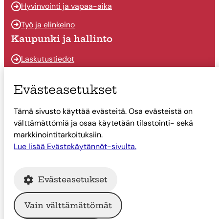
Hyvinvointi ja vapaa-aika
Työ ja elinkeino
Kaupunki ja hallinto
Laskutustiedot
Osallistu ja vaikuta
Evästeasetukset
Päätöksenteko
Tämä sivusto käyttää evästeitä. Osa evästeistä on
Talous
välttämättömiä ja osaa käytetään tilastointi- sekä
Yhteystiedot
markkinointitarkoituksiin.
Tietoa Suonenjoesta
Lue lisää Evästekäytännöt-sivulta.
Asiointi
Evästeasetukset
Tietoa Suonenjoesta
Vain välttämättömät