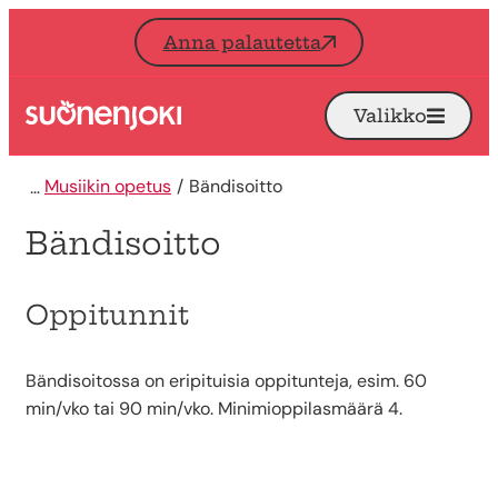
Siirry sisältöön
Anna palautetta
Valikko
Avaa
Etusivu
Musiikin opetus
Bändisoitto
Bändisoitto
Oppitunnit
Bändisoitossa on eripituisia oppitunteja, esim. 60
min/vko tai 90 min/vko. Minimioppilasmäärä 4.