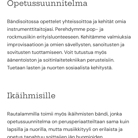
Opetussuunnitelma
Bändisoitossa opettelet yhteissoittoa ja kehität omia
instrumenttitaitojasi. Perehdymme pop- ja
rockmusiikin erityisluonteeseen. Kehitämme valmiuksia
improvisaatioon ja omien sävellysten, sanoitusten ja
sovitusten tuottamiseen. Voit tutustua myös
äänentoiston ja soitinlaitetekniikan perusteisiin.
Tuetaan lasten ja nuorten sosiaalista kehitystä.
Ikäihmisille
Rautalammilla toimii myös ikäihmisten bändi, jonka
opetussuunnitelma on perusperiaatteiltaan sama kuin
lapsilla ja nuorilla, mutta musiikkityyli on erilaista ja
opetus tapahtuu soittajien iän huomioiden.