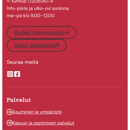
Y-tunnus: 0208061-4
Info-piste ja ulko-ovi avoinna
ma–pe klo 9.00–12.00
Kaikki yhteystiedot
Anna palautetta
Seuraa meitä
Suonenjoen kaupungin Instragram
Suonenjoen kaupungin Facebook
Palvelut
Asuminen ja ympäristö
Kasvun ja oppimisen palvelut