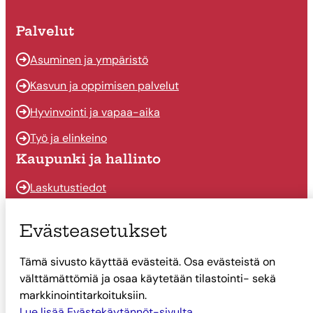
Palvelut
Asuminen ja ympäristö
Kasvun ja oppimisen palvelut
Hyvinvointi ja vapaa-aika
Työ ja elinkeino
Kaupunki ja hallinto
Laskutustiedot
Osallistu ja vaikuta
Evästeasetukset
Päätöksenteko
Tämä sivusto käyttää evästeitä. Osa evästeistä on
Talous
välttämättömiä ja osaa käytetään tilastointi- sekä
Yhteystiedot
markkinointitarkoituksiin.
Lue lisää Evästekäytännöt-sivulta.
Tietoa Suonenjoesta