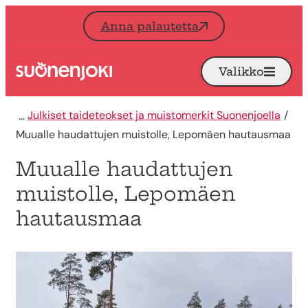
Siirry sisältöön
Anna palautetta
Valikko
Avaa
Etusivu
Julkiset taideteokset ja muistomerkit Suonenjoella
Muualle haudattujen muistolle, Lepomäen hautausmaa
Muualle haudattujen
muistolle, Lepomäen
hautausmaa