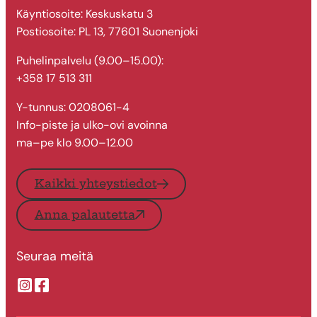
Käyntiosoite: Keskuskatu 3
Postiosoite: PL 13, 77601 Suonenjoki
Puhelinpalvelu (9.00–15.00):
+358 17 513 311
Y-tunnus: 0208061-4
Info-piste ja ulko-ovi avoinna
ma–pe klo 9.00–12.00
Kaikki yhteystiedot
Anna palautetta
Seuraa meitä
Suonenjoen kaupungin Instragram
Suonenjoen kaupungin Facebook