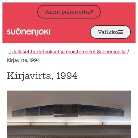
Siirry sisältöön
Anna palautetta
Valikko
Avaa
Etusivu
Julkiset taideteokset ja muistomerkit Suonenjoella
Kirjavirta, 1994
Kirjavirta, 1994