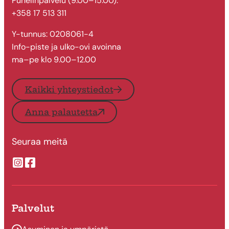
Puhelinpalvelu (9.00–15.00):
+358 17 513 311
Y-tunnus: 0208061-4
Info-piste ja ulko-ovi avoinna
ma–pe klo 9.00–12.00
Kaikki yhteystiedot
Anna palautetta
Seuraa meitä
Suonenjoen kaupungin Instragram
Suonenjoen kaupungin Facebook
Palvelut