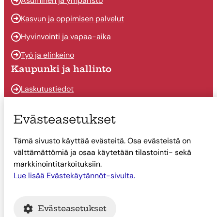
Asuminen ja ympäristö
Kasvun ja oppimisen palvelut
Hyvinvointi ja vapaa-aika
Työ ja elinkeino
Kaupunki ja hallinto
Laskutustiedot
Osallistu ja vaikuta
Evästeasetukset
Päätöksenteko
Tämä sivusto käyttää evästeitä. Osa evästeistä on
Talous
välttämättömiä ja osaa käytetään tilastointi- sekä
Yhteystiedot
markkinointitarkoituksiin.
Tietoa Suonenjoesta
Lue lisää Evästekäytännöt-sivulta.
Asiointi
Evästeasetukset
Tietoa Suonenjoesta