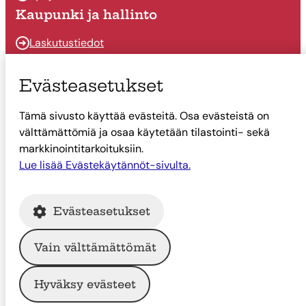
Kaupunki ja hallinto
Laskutustiedot
Osallistu ja vaikuta
Evästeasetukset
Päätöksenteko
Tämä sivusto käyttää evästeitä. Osa evästeistä on
Talous
välttämättömiä ja osaa käytetään tilastointi- sekä
Yhteystiedot
markkinointitarkoituksiin.
Tietoa Suonenjoesta
Lue lisää Evästekäytännöt-sivulta.
Asiointi
Evästeasetukset
Tietoa Suonenjoesta
Vain välttämättömät
© Suonenjoen kaupunki
Hyväksy evästeet
Intranet
Tietosuoja
Saavutettavuus
Evästekäytännöt