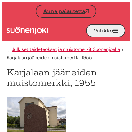
Siirry sisältöön
Anna palautetta
Valikko
Avaa
Etusivu
Julkiset taideteokset ja muistomerkit Suonenjoella
Karjalaan jääneiden muistomerkki, 1955
Karjalaan jääneiden
muistomerkki, 1955