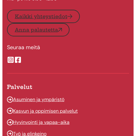
Kaikki yhteystiedot
Anna palautetta
Seuraa meitä
Suonenjoen kaupungin Instragram
Suonenjoen kaupungin Facebook
Palvelut
Asuminen ja ympäristö
Kasvun ja oppimisen palvelut
Hyvinvointi ja vapaa-aika
Työ ja elinkeino