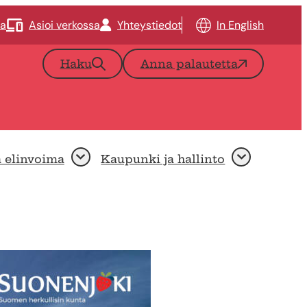
ta
Asioi verkossa
Yhteystiedot
In English
Haku
Anna palautetta
a elinvoima
Kaupunki ja hallinto
Avaa
Avaa