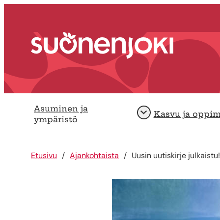
Siirry sisältöön
Etusivu
Asuminen ja
Kasvu ja oppi
Avaa
ympäristö
Etusivu
Ajankohtaista
Uusin uutiskirje julkaistu