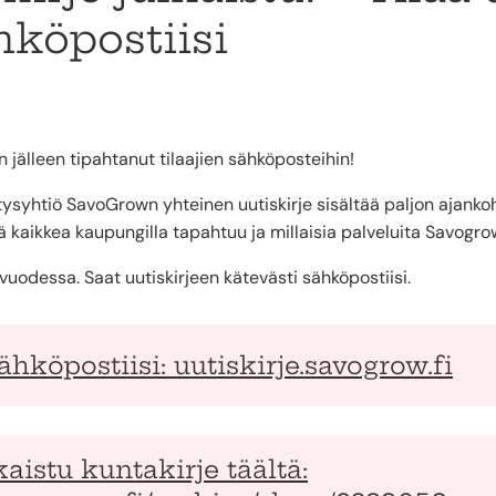
hköpostiisi
 jälleen tipahtanut tilaajien sähköposteihin!
syhtiö SavoGrown yhteinen uutiskirje sisältää paljon ajankoht
tä kaikkea kaupungilla tapahtuu ja millaisia palveluita Savogrowl
 vuodessa. Saat uutiskirjeen kätevästi sähköpostiisi.
sähköpostiisi: uutiskirje.savogrow.fi
kaistu kuntakirje täältä: