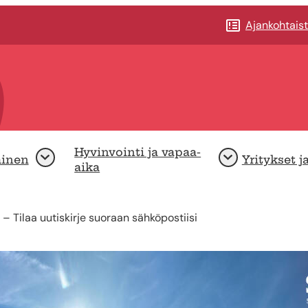
Ajankohtais
Hyvinvointi ja vapaa-
minen
Yritykset j
Avaa
Avaa
aika
! – Tilaa uutiskirje suoraan sähköpostiisi