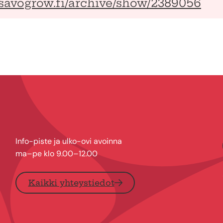
e.savogrow.fi/archive/show/2389056
Info-piste ja ulko-ovi avoinna
ma–pe klo 9.00–12.00
Kaikki yhteystiedot