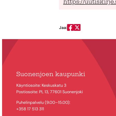
https://uutiskirj
Jaa:
Jaa Facebookissa
Jaa Twitterissä
Suonenjoen kaupunki
Käyntiosoite: Keskuskatu 3
Postiosoite: PL 13, 77601 Suonenjoki
Puhelinpalvelu (9.00–15.00):
+358 17 513 311