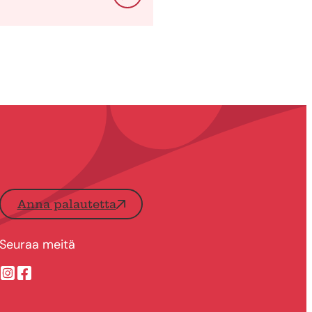
Anna palautetta
Seuraa meitä
Suonenjoen kaupungin Instragram
Suonenjoen kaupungin Facebook