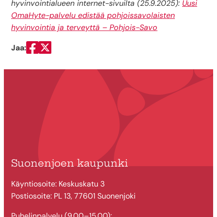
hyvinvointialueen internet-sivuilta (25.9.2025):
Uusi
OmaHyte-palvelu edistää pohjoissavolaisten
hyvinvointia ja terveyttä – Pohjois-Savo
Jaa:
Jaa Facebookissa
Jaa Twitterissä
Suonenjoen kaupunki
Käyntiosoite: Keskuskatu 3
Postiosoite: PL 13, 77601 Suonenjoki
Puhelinpalvelu (9.00–15.00):