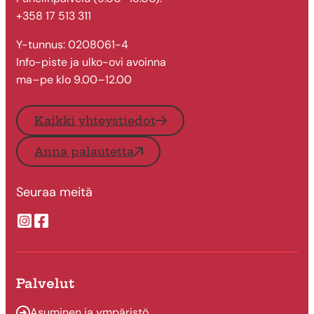
+358 17 513 311
Y-tunnus: 0208061-4
Info-piste ja ulko-ovi avoinna
ma–pe klo 9.00–12.00
Kaikki yhteystiedot
Anna palautetta
Seuraa meitä
Suonenjoen kaupungin Instragram
Suonenjoen kaupungin Facebook
Palvelut
Asuminen ja ympäristö