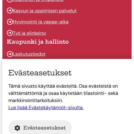
Kasvun ja oppimisen palvelut
Hyvinvointi ja vapaa-aika
Työ ja elinkeino
Kaupunki ja hallinto
Laskutustiedot
Osallistu ja vaikuta
Evästeasetukset
Päätöksenteko
Tämä sivusto käyttää evästeitä. Osa evästeistä on
Talous
välttämättömiä ja osaa käytetään tilastointi- sekä
Yhteystiedot
markkinointitarkoituksiin.
Tietoa Suonenjoesta
Lue lisää Evästekäytännöt-sivulta.
Asiointi
Evästeasetukset
Tietoa Suonenjoesta