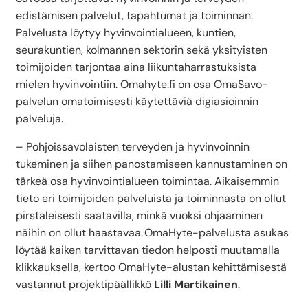
edistämisen palvelut, tapahtumat ja toiminnan.
Palvelusta löytyy hyvinvointialueen, kuntien,
seurakuntien, kolmannen sektorin sekä yksityisten
toimijoiden tarjontaa aina liikuntaharrastuksista
mielen hyvinvointiin. Omahyte.fi on osa OmaSavo-
palvelun omatoimisesti käytettäviä digiasioinnin
palveluja.
– Pohjoissavolaisten terveyden ja hyvinvoinnin
tukeminen ja siihen panostamiseen kannustaminen on
tärkeä osa hyvinvointialueen toimintaa. Aikaisemmin
tieto eri toimijoiden palveluista ja toiminnasta on ollut
pirstaleisesti saatavilla, minkä vuoksi ohjaaminen
näihin on ollut haastavaa. OmaHyte-palvelusta asukas
löytää kaiken tarvittavan tiedon helposti muutamalla
klikkauksella, kertoo OmaHyte-alustan kehittämisestä
vastannut projektipäällikkö
Lilli Martikainen
.