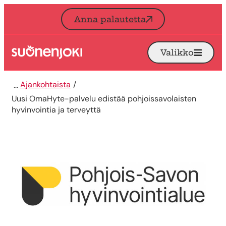
Siirry sisältöön
Anna palautetta
Valikko
Avaa
Etusivu
Ajankohtaista
Uusi OmaHyte-palvelu edistää pohjoissavolaisten
hyvinvointia ja terveyttä