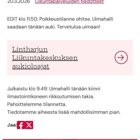
20.3.2026
Liikuntapalveluiden tiedotteet
EDIT klo 11:50: Poikkeustilanne ohitse. Uimahalli
saadaan tänään auki. Tervetuloa uimaan!
Lintharjun
Liikuntakeskuksen
aukioloajat
Julkaistu klo 9.49: Uimahalli tänään kiinni
ilmastointikoneen rikkoutumisen takia.
Pahoittelemme tilannetta.
Tiedotamme aiheesta lisää mahdollisimman pian.
Jaa:
Jaa Facebookissa
Jaa Twitterissä