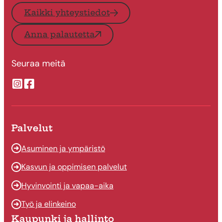
Kaikki yhteystiedot
Anna palautetta
Seuraa meitä
Suonenjoen kaupungin Instragram
Suonenjoen kaupungin Facebook
Palvelut
Asuminen ja ympäristö
Kasvun ja oppimisen palvelut
Hyvinvointi ja vapaa-aika
Työ ja elinkeino
Kaupunki ja hallinto