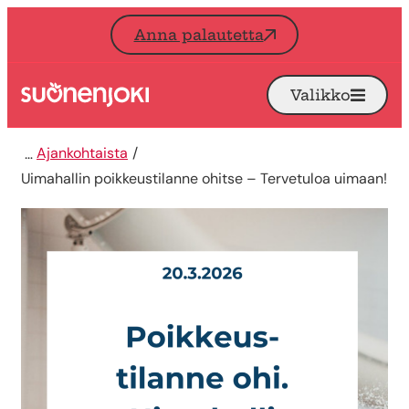
Siirry sisältöön
Anna palautetta
Valikko
Avaa
Etusivu
Ajankohtaista
Uimahallin poikkeustilanne ohitse – Tervetuloa uimaan!