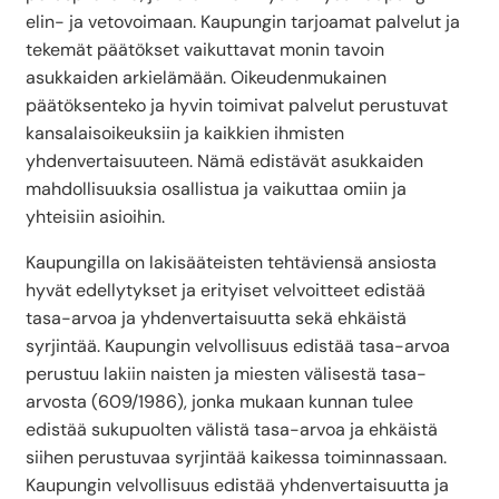
elin- ja vetovoimaan. Kaupungin tarjoamat palvelut ja
tekemät päätökset vaikuttavat monin tavoin
asukkaiden arkielämään. Oikeudenmukainen
päätöksenteko ja hyvin toimivat palvelut perustuvat
kansalaisoikeuksiin ja kaikkien ihmisten
yhdenvertaisuuteen. Nämä edistävät asukkaiden
mahdollisuuksia osallistua ja vaikuttaa omiin ja
yhteisiin asioihin.
Kaupungilla on lakisääteisten tehtäviensä ansiosta
hyvät edellytykset ja erityiset velvoitteet edistää
tasa-arvoa ja yhdenvertaisuutta sekä ehkäistä
syrjintää. Kaupungin velvollisuus edistää tasa-arvoa
perustuu lakiin naisten ja miesten välisestä tasa-
arvosta (609/1986), jonka mukaan kunnan tulee
edistää sukupuolten välistä tasa-arvoa ja ehkäistä
siihen perustuvaa syrjintää kaikessa toiminnassaan.
Kaupungin velvollisuus edistää yhdenvertaisuutta ja