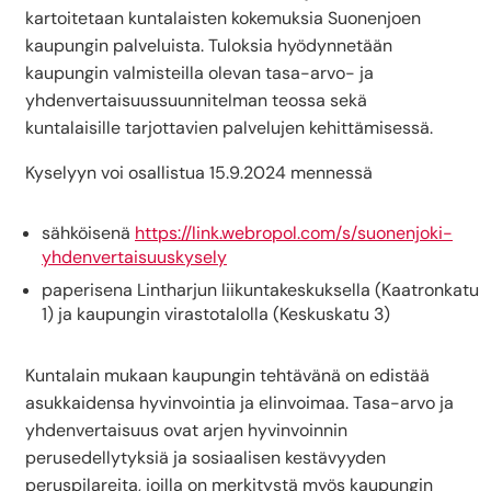
kartoitetaan kuntalaisten kokemuksia Suonenjoen
kaupungin palveluista. Tuloksia hyödynnetään
kaupungin valmisteilla olevan tasa-arvo- ja
yhdenvertaisuussuunnitelman teossa sekä
kuntalaisille tarjottavien palvelujen kehittämisessä.
Kyselyyn voi osallistua 15.9.2024 mennessä
sähköisenä
https://link.webropol.com/s/suonenjoki-
yhdenvertaisuuskysely
paperisena Lintharjun liikuntakeskuksella (Kaatronkatu
1) ja kaupungin virastotalolla (Keskuskatu 3)
Kuntalain mukaan kaupungin tehtävänä on edistää
asukkaidensa hyvinvointia ja elinvoimaa. Tasa-arvo ja
yhdenvertaisuus ovat arjen hyvinvoinnin
perusedellytyksiä ja sosiaalisen kestävyyden
peruspilareita, joilla on merkitystä myös kaupungin