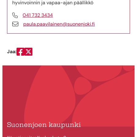
hyvinvoinnin ja vapaa-ajan päällikkö
041 732 3434
paula.paavilainen@suonenjoki.fi
Jaa:
Jaa Facebookissa
Jaa Twitterissä
Suonenjoen kaupunki