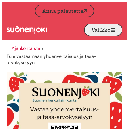
Siirry sisältöön
Anna palautetta
Valikko
Avaa
Etusivu
Ajankohtaista
Tule vastaamaan yhdenvertaisuus ja tasa-
arvokyselyyn!