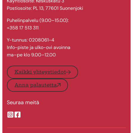
Käyntiosoite: Keskuskatu 3
Postiosoite: PL 13, 77601 Suonenjoki
Puhelinpalvelu (9.00–15.00):
+358 17 513 311
Y-tunnus: 0208061-4
Info-piste ja ulko-ovi avoinna
ma–pe klo 9.00–12.00
Kaikki yhteystiedot
Anna palautetta
Seuraa meitä
Suonenjoen kaupungin Instragram
Suonenjoen kaupungin Facebook