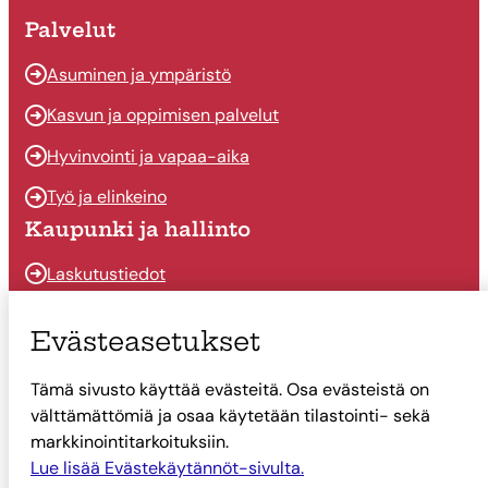
Palvelut
Asuminen ja ympäristö
Kasvun ja oppimisen palvelut
Hyvinvointi ja vapaa-aika
Työ ja elinkeino
Kaupunki ja hallinto
Laskutustiedot
Osallistu ja vaikuta
Evästeasetukset
Päätöksenteko
Tämä sivusto käyttää evästeitä. Osa evästeistä on
Talous
välttämättömiä ja osaa käytetään tilastointi- sekä
Yhteystiedot
markkinointitarkoituksiin.
Lue lisää Evästekäytännöt-sivulta.
Tietoa Suonenjoesta