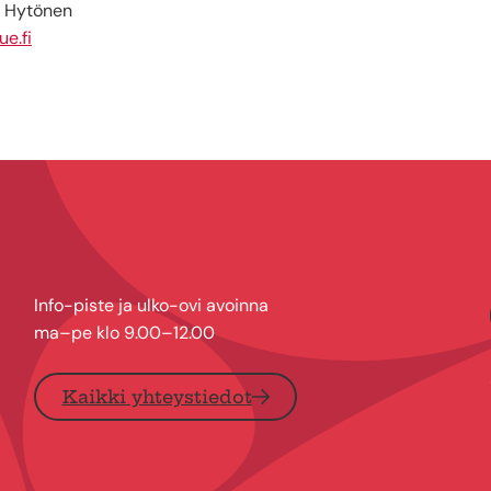
a Hytönen
e.fi
Info-piste ja ulko-ovi avoinna
ma–pe klo 9.00–12.00
Kaikki yhteystiedot