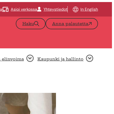
ta
Asioi verkossa
Yhteystiedot
In English
Haku
Anna palautetta
a elinvoima
Kaupunki ja hallinto
Avaa
Avaa