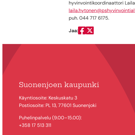
hyvinvointikoordinaattori Lail
laila.hytonen@pshyvinvointialu
puh. 044 717 6175.
Jaa:
Jaa Facebookissa
Jaa Twitterissä
Suonenjoen kaupunki
Käyntiosoite: Keskuskatu 3
Postiosoite: PL 13, 77601 Suonenjoki
Puhelinpalvelu (9.00–15.00):
+358 17 513 311