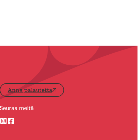
Anna palautetta
Seuraa meitä
Suonenjoen kaupungin Instragram
Suonenjoen kaupungin Facebook