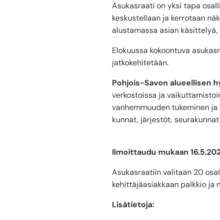
Asukasraati on yksi tapa osall
keskustellaan ja kerrotaan nä
alustamassa asian käsittelyä
Elokuussa kokoontuva asukasra
jatkokehitetään.
Pohjois-Savon alueellisen 
verkostoissa ja vaikuttamistoim
vanhemmuuden tukeminen ja mi
kunnat, järjestöt, seurakunna
Ilmoittaudu mukaan 16.5.20
Asukasraatiin valitaan 20 osall
kehittäjäasiakkaan palkkio ja
Lisätietoja: