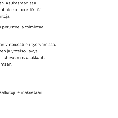
een. Asukasraadissa
intialueen henkilöstöä
ntoja.
a perusteella toimintaa
än yhteisesti eri työryhmissä,
en ja yhteisöllisyys,
listuvat mm. asukkaat,
ulmaan.
sallistujille maksetaan