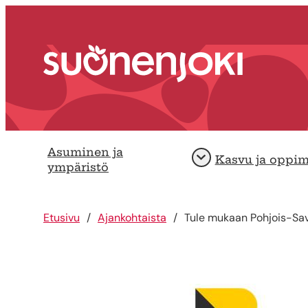
Siirry sisältöön
Etusivu
Asuminen ja
Kasvu ja oppi
Avaa
ympäristö
Etusivu
Ajankohtaista
Tule mukaan Pohjois-Sav