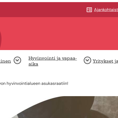
Ajankohtais
Hyvinvointi ja vapaa-
minen
Yritykset j
Avaa
Avaa
aika
on hyvinvointialueen asukasraatiin!