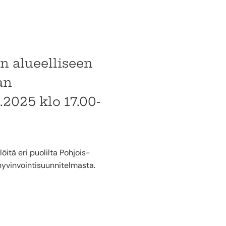
n alueelliseen
an
.2025 klo 17.00-
öitä eri puolilta Pohjois-
hyvinvointisuunnitelmasta.