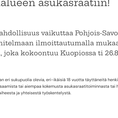
alueen asukasraatiin!
ahdollisuus vaikuttaa Pohjois-Savo
nitelmaan ilmoittautumalla muka
, joka kokoontuu Kuopiossa ti 26.8
eri sukupuolia olevia, eri-ikäisiä 18 vuotta täyttäneitä henkil
a osaamista tai aiempaa kokemusta asukasraatitoiminnasta tai 
 aiheesta ja yhteisestä työskentelystä.