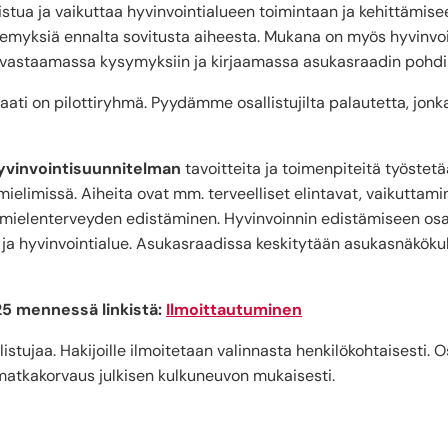
istua ja vaikuttaa hyvinvointialueen toimintaan ja kehittämis
kemyksiä ennalta sovitusta aiheesta. Mukana on myös hyvinvo
, vastaamassa kysymyksiin ja kirjaamassa asukasraadin pohdi
ati on pilottiryhmä. Pyydämme osallistujilta palautetta, jonk
hyvinvointisuunnitelman
tavoitteita ja toimenpiteitä työstetä
ielimissä. Aiheita ovat mm. terveelliset elintavat, vaikuttamin
elenterveyden edistäminen. Hyvinvoinnin edistämiseen osal
t ja hyvinvointialue. Asukasraadissa keskitytään asukasnäkök
25 mennessä linkistä:
Ilmoittautuminen
istujaa. Hakijoille ilmoitetaan valinnasta henkilökohtaisesti. O
 matkakorvaus julkisen kulkuneuvon mukaisesti.