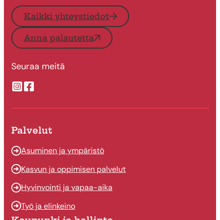
Kaikki yhteystiedot
Anna palautetta
Seuraa meitä
Suonenjoen kaupungin Instragram
Suonenjoen kaupungin Facebook
Palvelut
Asuminen ja ympäristö
Kasvun ja oppimisen palvelut
Hyvinvointi ja vapaa-aika
Työ ja elinkeino