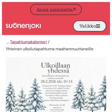
Siirry sisältöön
Anna palautetta
Valikko
Avaa
Etusivu
Tapahtumakalenteri
Yhteinen ulkoilutapahtuma maahanmuuttaneille