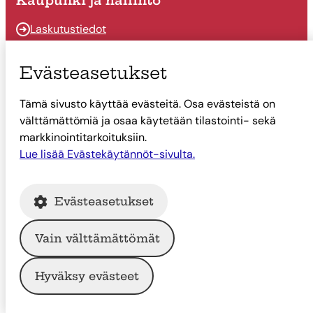
Kaupunki ja hallinto
Laskutustiedot
Osallistu ja vaikuta
Evästeasetukset
Päätöksenteko
Tämä sivusto käyttää evästeitä. Osa evästeistä on
Talous
välttämättömiä ja osaa käytetään tilastointi- sekä
Yhteystiedot
markkinointitarkoituksiin.
Tietoa Suonenjoesta
Lue lisää Evästekäytännöt-sivulta.
Asiointi
Evästeasetukset
Tietoa Suonenjoesta
Vain välttämättömät
© Suonenjoen kaupunki
Hyväksy evästeet
Intranet
Tietosuoja
Saavutettavuus
Evästekäytännöt