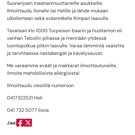
Suonenjoen maahanmuuttaneille asukkaille.
Ilmoittaudu Ilonalle tai Helille ja lähde mukaan
ulkoilemaan sekä eväsretkelle Kimpan laavulle.
Tavataan klo 10.00 Turpeisen baarin ja huoltamon eli
vanhan Teboilin pihassa ja mennään yhdessä
luontopolkua pitkin laavulle. Varaa lämmintä vaatetta
ja tarvittaessa nastakengät ja kävelysauvat.
Me varaamme eväät ja makkarat ilmoittautuneille,
ilmoita mahdollisista allergioista!
Ilmoittaudu viestillä numeroon
0417322521 Heli
041 732 5077 Ilona
Jaa:
Jaa Facebookissa
Jaa Twitterissä