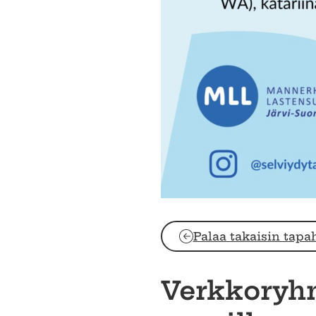
Palaa takaisin tapa
Verkkoryhm