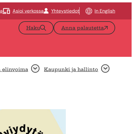
ta
Asioi verkossa
Yhteystiedot
In English
Haku
Anna palautetta
a elinvoima
Kaupunki ja hallinto
Avaa
Avaa