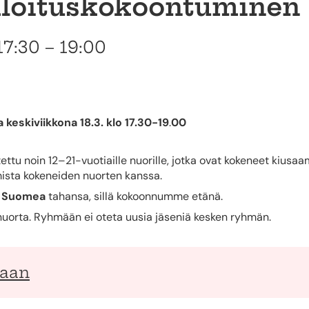
 aloituskokoontuminen
17:30 – 19:00
keskiviikkona 18.3. klo 17.30-19
.
00
ettu noin 12–21-vuotiaille nuorille, jotka ovat kokeneet kiusaa
sta kokeneiden nuorten kanssa.
n Suomea
tahansa, sillä kokoonnumme etänä.
orta. Ryhmään ei oteta uusia jäseniä kesken ryhmän.
kaan