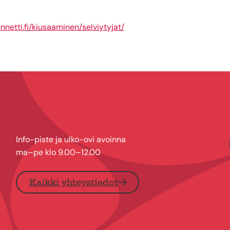
nnetti.fi/kiusaaminen/selviytyjat/
Info-piste ja ulko-ovi avoinna
ma–pe klo 9.00–12.00
Kaikki yhteystiedot