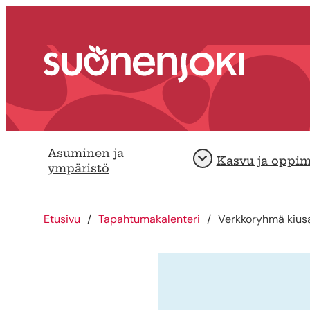
Siirry sisältöön
Etusivu
Asuminen ja
Kasvu ja oppi
Avaa
ympäristö
Etusivu
Tapahtumakalenteri
Verkkoryhmä kiusa