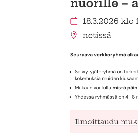
nuorille –
18.3.2026 klo 
netissä
Seuraava verkkoryhmä alkaa 
Selviytyjät-ryhmä on tarkoit
kokemuksia muiden kiusaami
Mukaan voi tulla
mistä päi
Yhdessä ryhmässä on 4–8 nu
Ilmoittaudu mu