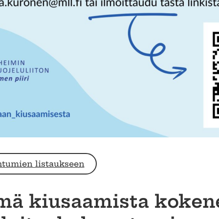
htumien listaukseen
ä kiusaamista kokene