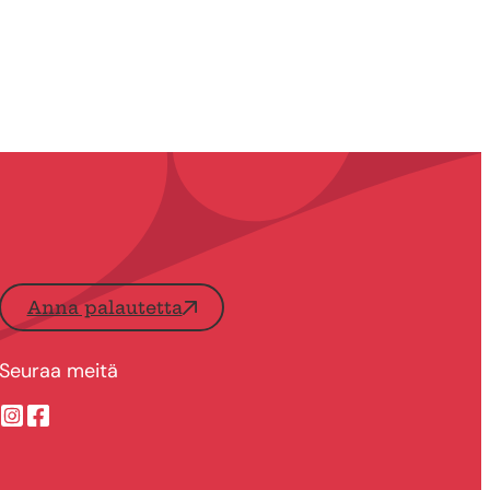
Anna palautetta
Seuraa meitä
Suonenjoen kaupungin Instragram
Suonenjoen kaupungin Facebook