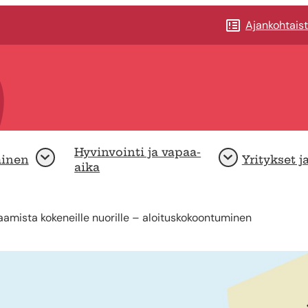
Ajankohtais
Hyvinvointi ja vapaa-
minen
Yritykset j
Avaa
Avaa
aika
amista kokeneille nuorille – aloituskokoontuminen