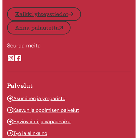
Kaikki yhteystiedot
Anna palautetta
Seuraa meitä
Suonenjoen kaupungin Instragram
Suonenjoen kaupungin Facebook
Palvelut
Asuminen ja ympäristö
Kasvun ja oppimisen palvelut
Hyvinvointi ja vapaa-aika
Työ ja elinkeino