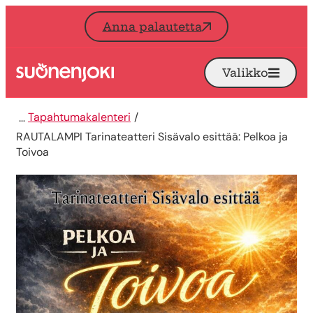
Siirry sisältöön
Anna palautetta
Valikko
Avaa
Etusivu
Tapahtumakalenteri
RAUTALAMPI Tarinateatteri Sisävalo esittää: Pelkoa ja
Toivoa