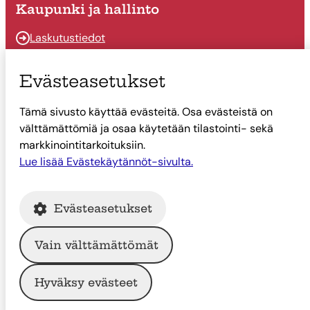
Kaupunki ja hallinto
Laskutustiedot
Osallistu ja vaikuta
Evästeasetukset
Päätöksenteko
Tämä sivusto käyttää evästeitä. Osa evästeistä on
Talous
välttämättömiä ja osaa käytetään tilastointi- sekä
Yhteystiedot
markkinointitarkoituksiin.
Tietoa Suonenjoesta
Lue lisää Evästekäytännöt-sivulta.
Asiointi
Evästeasetukset
Tietoa Suonenjoesta
Vain välttämättömät
© Suonenjoen kaupunki
Hyväksy evästeet
Intranet
Tietosuoja
Saavutettavuus
Evästekäytännöt