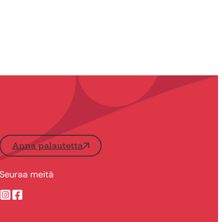
Anna palautetta
Seuraa meitä
Suonenjoen kaupungin Instragram
Suonenjoen kaupungin Facebook