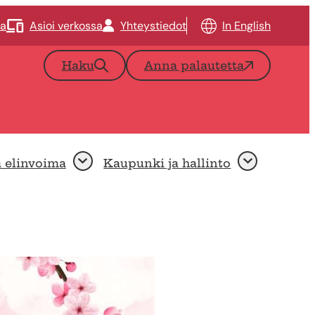
ta
Asioi verkossa
Yhteystiedot
In English
Haku
Anna palautetta
a elinvoima
Kaupunki ja hallinto
Avaa
Avaa