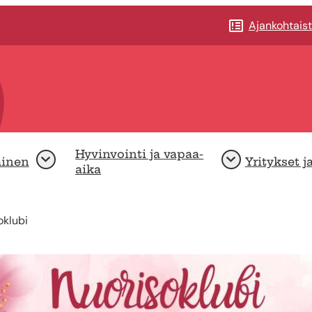
Ajankohtais
Hyvinvointi ja vapaa-
minen
Yritykset j
Avaa
Avaa
aika
oklubi