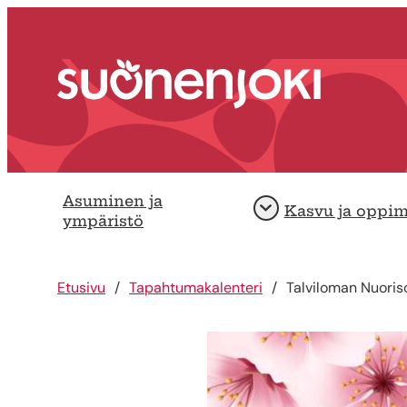
Siirry sisältöön
Etusivu
Asuminen ja
Kasvu ja oppi
Avaa
ympäristö
Etusivu
Tapahtumakalenteri
Talviloman Nuoris