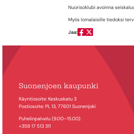
Nuorisoklubi avoinna seiskalu
Myös lomalaisille tiedoksi ter
Jaa:
Jaa Facebookissa
Jaa Twitterissä
Suonenjoen kaupunki
Käyntiosoite: Keskuskatu 3
Postiosoite: PL 13, 77601 Suonenjoki
Puhelinpalvelu (9.00–15.00):
+358 17 513 311