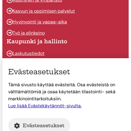
Kasvun ja oppimisen palvelut
Hyvinvointi ja vapaa-aika
Työ ja elinkeino
Kaupunki ja hallinto
Laskutustiedot
Osallistu ja vaikuta
Evästeasetukset
Päätöksenteko
Tämä sivusto käyttää evästeitä. Osa evästeistä on
Talous
välttämättömiä ja osaa käytetään tilastointi- sekä
Yhteystiedot
markkinointitarkoituksiin.
Tietoa Suonenjoesta
Lue lisää Evästekäytännöt-sivulta.
Asiointi
Evästeasetukset
Tietoa Suonenjoesta