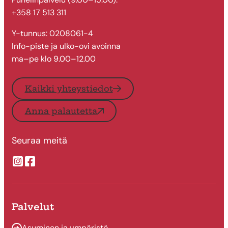
+358 17 513 311
Y-tunnus: 0208061-4
Info-piste ja ulko-ovi avoinna
ma–pe klo 9.00–12.00
Kaikki yhteystiedot
Anna palautetta
Seuraa meitä
Suonenjoen kaupungin Instragram
Suonenjoen kaupungin Facebook
Palvelut
Asuminen ja ympäristö