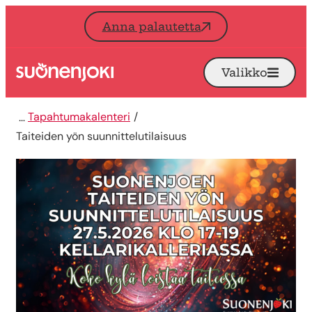
Siirry sisältöön
Anna palautetta
Valikko
Avaa
Etusivu
Tapahtumakalenteri
Taiteiden yön suunnittelutilaisuus