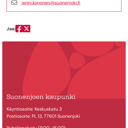
jenni.kononen@suonenjoki.fi
Jaa:
Jaa Facebookissa
Jaa Twitterissä
Suonenjoen kaupunki
Käyntiosoite: Keskuskatu 3
Postiosoite: PL 13, 77601 Suonenjoki
Puhelinpalvelu (9.00–15.00):