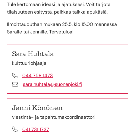
Tule kertomaan ideasi ja ajatuksesi. Voit tarjota
tilaisuuteen esitystä, paikkaa taikka apukäsiä.
Ilmoittauduthan mukaan 25.5. klo 15.00 mennessä
Saralle tai Jennille. Tervetuloa!
Sara Huhtala
kulttuuriohjaaja
044 758 1473
sara.huhtala@suonenjoki.fi
Jenni Könönen
viestintä- ja tapahtumakoordinaattori
041 731 1737