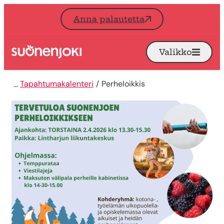
Siirry sisältöön
Anna palautetta
Valikko
Avaa
Etusivu
Tapahtumakalenteri
Perheloikkis