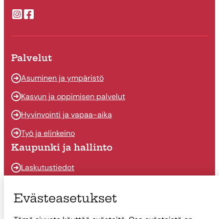
Suonenjoen kaupungin Instragram
Suonenjoen kaupungin Facebook
Palvelut
Asuminen ja ympäristö
Kasvun ja oppimisen palvelut
Hyvinvointi ja vapaa-aika
Työ ja elinkeino
Kaupunki ja hallinto
Laskutustiedot
Osallistu ja vaikuta
Evästeasetukset
Päätöksenteko