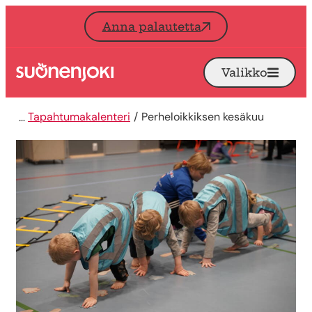
Siirry sisältöön
Anna palautetta
Valikko
Avaa
Etusivu
Tapahtumakalenteri
Perheloikkiksen kesäkuu