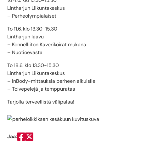
to 4.6. klo 13.30-15.30
Lintharjun Liikuntakeskus
– Perheolympialaiset
To 11.6. klo 13.30-15.30
Lintharjun laavu
– Kennelliiton Kaverikoirat mukana
– Nuotioevästä
To 18.6. klo 13.30-15.30
Lintharjun Liikuntakeskus
– InBody-mittauksia perheen aikuislle
– Toivepelejä ja temppurataa
Tarjolla terveellistä välipalaa!
Jaa:
Jaa Facebookissa
Jaa Twitterissä