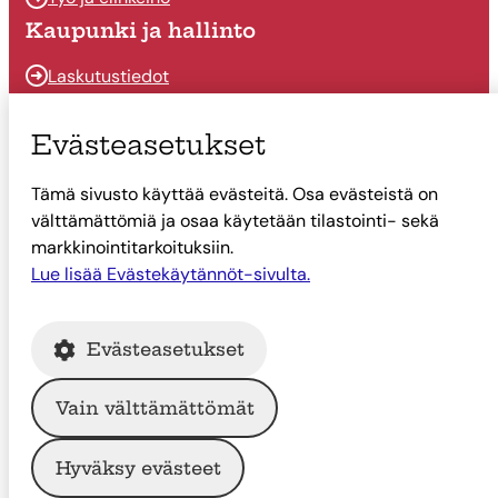
Kaupunki ja hallinto
Laskutustiedot
Osallistu ja vaikuta
Evästeasetukset
Päätöksenteko
Tämä sivusto käyttää evästeitä. Osa evästeistä on
Talous
välttämättömiä ja osaa käytetään tilastointi- sekä
Yhteystiedot
markkinointitarkoituksiin.
Lue lisää Evästekäytännöt-sivulta.
Tietoa Suonenjoesta
Asiointi
Evästeasetukset
Tietoa Suonenjoesta
Vain välttämättömät
© Suonenjoen kaupunki
Hyväksy evästeet
Intranet
Tietosuoja
Saavutettavuus
Evästekäytännöt