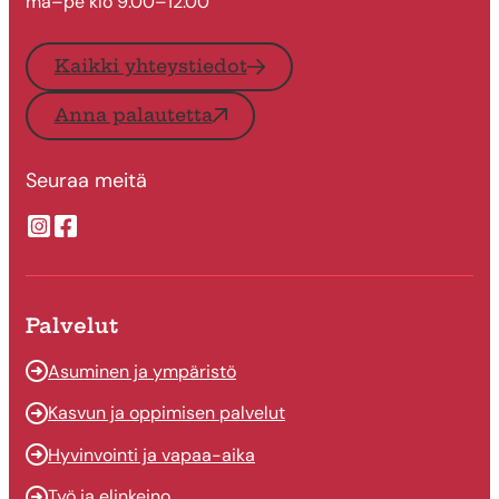
ma–pe klo 9.00–12.00
Kaikki yhteystiedot
Anna palautetta
Seuraa meitä
Suonenjoen kaupungin Instragram
Suonenjoen kaupungin Facebook
Palvelut
Asuminen ja ympäristö
Kasvun ja oppimisen palvelut
Hyvinvointi ja vapaa-aika
Työ ja elinkeino