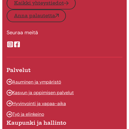
Kaikki yhteystiedot
Anna palautetta
Seuraa meitä
Suonenjoen kaupungin Instragram
Suonenjoen kaupungin Facebook
Palvelut
Asuminen ja ympäristö
Kasvun ja oppimisen palvelut
Hyvinvointi ja vapaa-aika
Työ ja elinkeino
Kaupunki ja hallinto