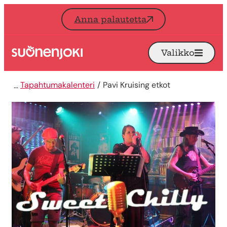
Siirry sisältöön
Anna palautetta
Valikko
Avaa
Etusivu
Tapahtumakalenteri
Pavi Kruising etkot