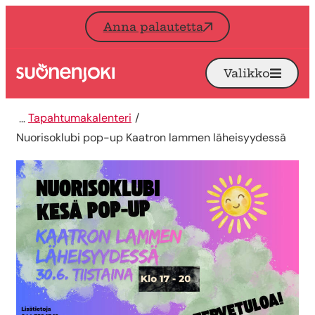
Siirry sisältöön
Anna palautetta
Valikko
Avaa
Etusivu
Tapahtumakalenteri
Nuorisoklubi pop-up Kaatron lammen läheisyydessä