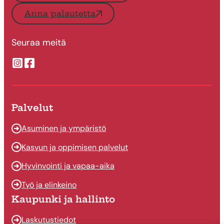
Anna palautetta
Seuraa meitä
Suonenjoen kaupungin Instragram
Suonenjoen kaupungin Facebook
Palvelut
Asuminen ja ympäristö
Kasvun ja oppimisen palvelut
Hyvinvointi ja vapaa-aika
Työ ja elinkeino
Kaupunki ja hallinto
Laskutustiedot