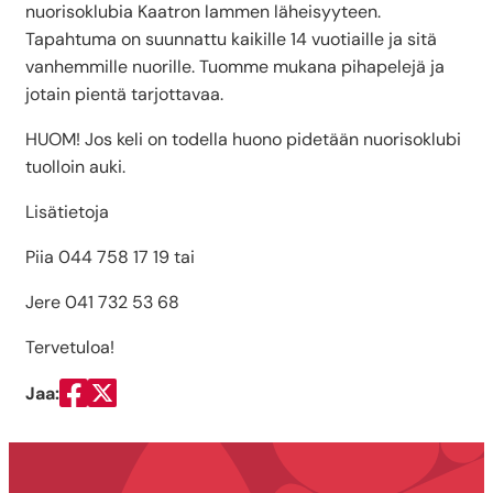
nuorisoklubia Kaatron lammen läheisyyteen.
Tapahtuma on suunnattu kaikille 14 vuotiaille ja sitä
vanhemmille nuorille. Tuomme mukana pihapelejä ja
jotain pientä tarjottavaa.
HUOM! Jos keli on todella huono pidetään nuorisoklubi
tuolloin auki.
Lisätietoja
Piia 044 758 17 19 tai
Jere 041 732 53 68
Tervetuloa!
Jaa:
Jaa Facebookissa
Jaa Twitterissä