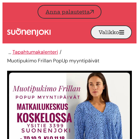
Siirry sisältöön
Anna palautetta
Valikko
Avaa
Etusivu
Tapahtumakalenteri
Muotipukimo Frillan PopUp myyntipäivät