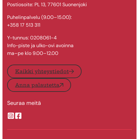
Postiosoite: PL 13, 77601 Suonenjoki
Puhelinpalvelu (9.00–15.00):
+358 17 513 311
Y-tunnus: 0208061-4
Info-piste ja ulko-ovi avoinna
ma–pe klo 9.00–12.00
Kaikki yhteystiedot
Anna palautetta
Seuraa meitä
Suonenjoen kaupungin Instragram
Suonenjoen kaupungin Facebook