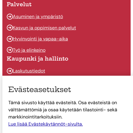
Palvelut
Asuminen ja ympäristö
Kasvun ja oppimisen palvelut
Hyvinvointi ja vapaa-aika
Työ ja elinkeino
Kaupunki ja hallinto
Laskutustiedot
Osallistu ja vaikuta
Evästeasetukset
Päätöksenteko
Tämä sivusto käyttää evästeitä. Osa evästeistä on
Talous
välttämättömiä ja osaa käytetään tilastointi- sekä
Yhteystiedot
markkinointitarkoituksiin.
Tietoa Suonenjoesta
Lue lisää Evästekäytännöt-sivulta.