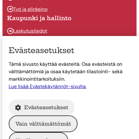
Työ ja elinkeino
Kaupunki ja hallinto
Laskutustiedot
Osallistu ja vaikuta
Evästeasetukset
Päätöksenteko
Tämä sivusto käyttää evästeitä. Osa evästeistä on
Talous
välttämättömiä ja osaa käytetään tilastointi- sekä
Yhteystiedot
markkinointitarkoituksiin.
Tietoa Suonenjoesta
Lue lisää Evästekäytännöt-sivulta.
Asiointi
Evästeasetukset
Tietoa Suonenjoesta
Vain välttämättömät
© Suonenjoen kaupunki