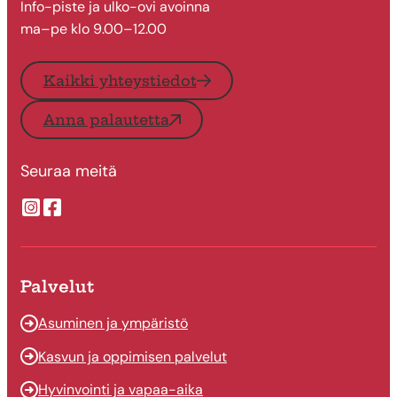
Info-piste ja ulko-ovi avoinna
ma–pe klo 9.00–12.00
Kaikki yhteystiedot
Anna palautetta
Seuraa meitä
Suonenjoen kaupungin Instragram
Suonenjoen kaupungin Facebook
Palvelut
Asuminen ja ympäristö
Kasvun ja oppimisen palvelut
Hyvinvointi ja vapaa-aika