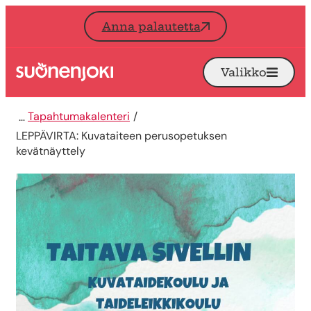
Siirry sisältöön
Anna palautetta
Valikko
Avaa
Etusivu
Tapahtumakalenteri
LEPPÄVIRTA: Kuvataiteen perusopetuksen
kevätnäyttely