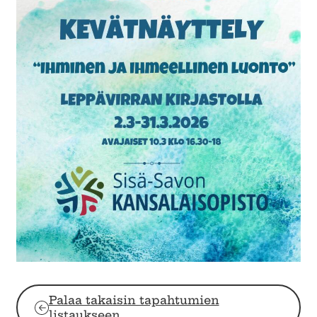
Palaa takaisin tapahtumien
listaukseen