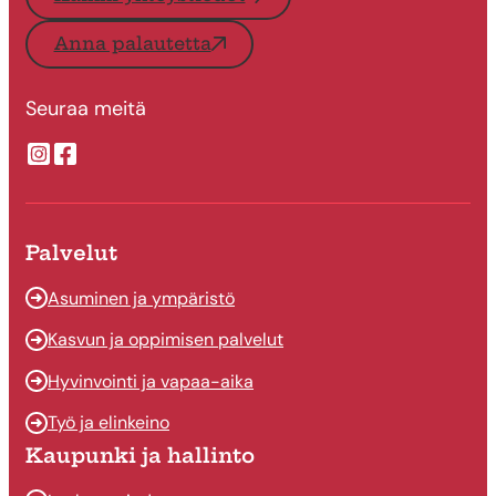
Anna palautetta
Seuraa meitä
Suonenjoen kaupungin Instragram
Suonenjoen kaupungin Facebook
Palvelut
Asuminen ja ympäristö
Kasvun ja oppimisen palvelut
Hyvinvointi ja vapaa-aika
Työ ja elinkeino
Kaupunki ja hallinto