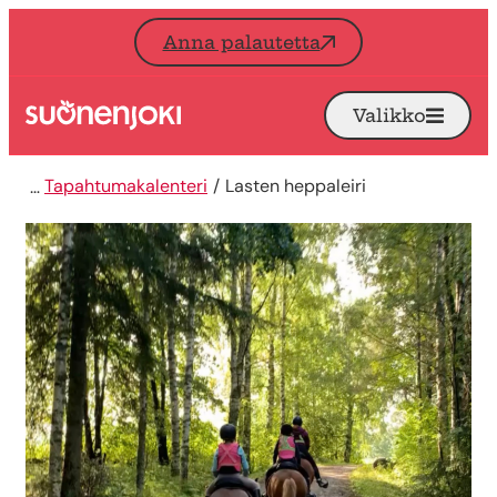
Siirry sisältöön
Anna palautetta
Valikko
Avaa
Etusivu
Tapahtumakalenteri
Lasten heppaleiri