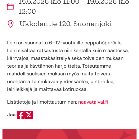
15.6.2026 klo 11:00 – 19.6.2026 klo
12:00
Ukkolantie 120, Suonenjoki
Leiri on suunnattu 6–12-vuotiaille heppahöperöille.
Leiri sisältää ratsastusta niin kentällä kuin maastossa,
kärryajoa, maastakäsittelyä sekä toiveiden mukaan
teoriaa ja käytännön harjoitteita. Toteutamme
mahdollisuuksien mukaan myös muita toiveita,
unohtamatta mukavaa yhdessäoloa, uintiretkiä,
leirileikkejä ja maittavaa kotiruokaa.
Lisätietoja ja ilmoittautuminen:
naavataival.fi
Jaa:
Jaa Facebookissa
Jaa Twitterissä